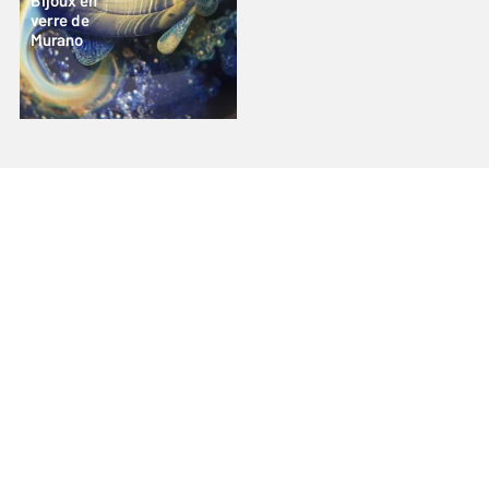
Bijoux en
verre de
Murano