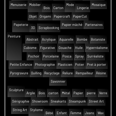
Menuiserie
Mobilier
Mode
Mosaïque
Bois
Carton
Lingerie
Objet
Origami
Papercraft
PaperCut
Papeterie
Papier mâché
Partenaires
3D
Scrapbooking
Peinture
Abstrait
Acrylique
Aquarelle
Bombe
Botaniste
Cubisme
Figurative
Gouache
Huile
Hyperréalisme
Pochoir
Porcelaine
Posca
Spray
Surréaliste
Petite Enfance
Photographie
Plasticien
Potier
Pret à porter
Pyrogravure
Quilling
Recyclage
Reliure
Rempailleur
Résine
Savonnier
Sculpture
Argile
Bois
carton
Métal
Papier
pierre
Verre
Sérigraphie
Showroom
Sneakarts
Steampunk
Street Art
String Art
Stylisme
Bébé
Enfant
Femme
Jeans
Wax