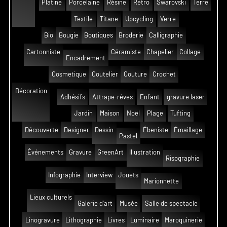
Platine
Porcelaine
Résine
Rétro
Swarovski
Terre
Textile
Titane
Upcycling
Verre
Bio
Bougie
Boutiques
Broderie
Calligraphie
Cartonniste
Céramiste
Chapelier
Collage
Encadrement
Cosmetique
Coutelier
Couture
Crochet
Décoration
Adhésifs
Attrape-rêves
Enfant
gravure laser
Jardin
Maison
Noël
Plage
Tufting
Découverte
Designer
Dessin
Ébeniste
Émaillage
Pastel
Événements
Gravure
GreenArt
Illustration
Risographie
Infographie
Interview
Jouets
Marionnette
Lieux culturels
Galerie d'art
Musée
Salle de spectacle
Linogravure
Lithographie
Livres
Luminaire
Maroquinerie