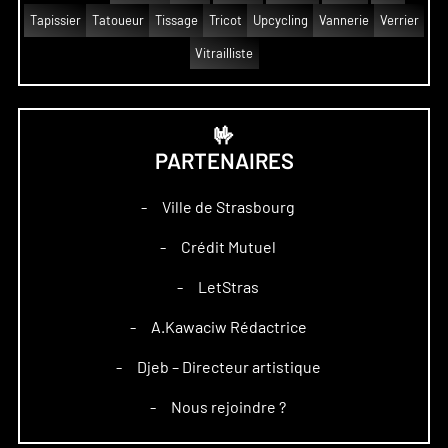
Tapissier
Tatoueur
Tissage
Tricot
Upcycling
Vannerie
Verrier
Vitrailliste
🤟
PARTENAIRES
Ville de Strasbourg
–
Crédit Mutuel
–
LetStras
–
A.Kawaciw Rédactrice
–
Djeb – Directeur artistique
–
Nous rejoindre ?
–