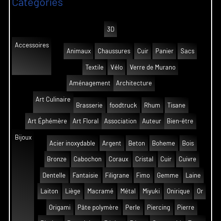
Catégories
3D
Accessoires
Animaux
Chaussures
Cuir
Panier
Sacs
Textile
Vélo
Verre de Murano
Aménagement
Architecture
Art Culinaire
Brasserie
foodtruck
Rhum
Tisane
Art Éphémère
Art Floral
Association
Auteur
Bien-être
Bijoux
Acier inoxydable
Argent
Beton
Boheme
Bois
Bronze
Cabochon
Coraux
Cristal
Cuir
Cuivre
Dentelle
Fantaisie
Filigrane
Fimo
Gemme
Laine
Laiton
Liège
Macramé
Métal
Miyuki
Onirique
Or
Origami
Pâte polymère
Perle
Piercing
Pierre