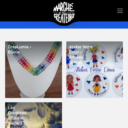
murano
CreaLumia –
Atelier Verre
Bijoux
Emoi –
Artisan
verrier
Les
Créations
d’Élodie
Gaillard –