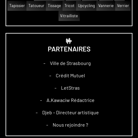
Tapissier
Tatoueur
Tissage
Tricot
Upcycling
Vannerie
Verrier
Vitrailliste
🤟
PARTENAIRES
Ville de Strasbourg
–
Crédit Mutuel
–
LetStras
–
A.Kawaciw Rédactrice
–
Djeb – Directeur artistique
–
Nous rejoindre ?
–