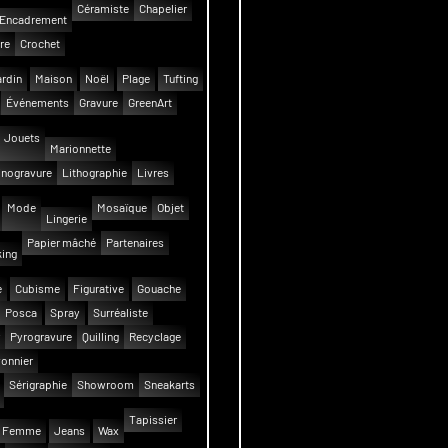
Céramiste
Chapelier
Encadrement
re
Crochet
rdin
Maison
Noël
Plage
Tufting
Événements
Gravure
GreenArt
Jouets
Marionnette
inogravure
Lithographie
Livres
Mode
Mosaïque
Objet
Lingerie
Papier mâché
Partenaires
ing
e
Cubisme
Figurative
Gouache
Posca
Spray
Surréaliste
Pyrogravure
Quilling
Recyclage
onnier
Sérigraphie
Showroom
Sneakarts
Tapissier
Femme
Jeans
Wax