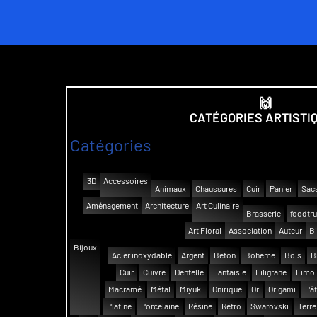
🙌
CATÉGORIES ARTISTI
Catégories
3D
Accessoires
Animaux
Chaussures
Cuir
Panier
Sac
Aménagement
Architecture
Art Culinaire
Brasserie
foodtr
Art Floral
Association
Auteur
Bi
Bijoux
Acier inoxydable
Argent
Beton
Boheme
Bois
B
Cuir
Cuivre
Dentelle
Fantaisie
Filigrane
Fimo
Macramé
Métal
Miyuki
Onirique
Or
Origami
Pât
Platine
Porcelaine
Résine
Rétro
Swarovski
Terre