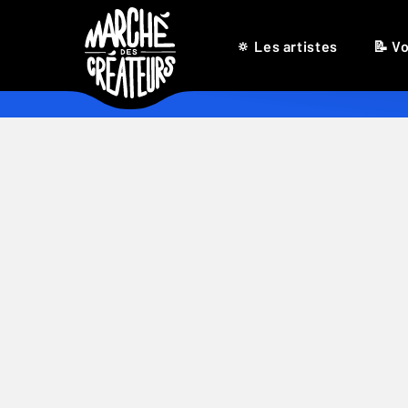
🔅 Les artistes
📝 Vo