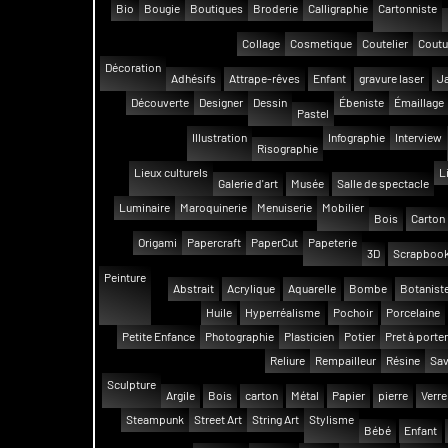
Bio
Bougie
Boutiques
Broderie
Calligraphie
Cartonniste
Collage
Cosmetique
Coutelier
Coutu
Décoration
Adhésifs
Attrape-rêves
Enfant
gravure laser
Ja
Découverte
Designer
Dessin
Ébeniste
Émaillage
Pastel
Illustration
Infographie
Interview
Risographie
Lieux culturels
L
Galerie d'art
Musée
Salle de spectacle
Luminaire
Maroquinerie
Menuiserie
Mobilier
Bois
Carton
Origami
Papercraft
PaperCut
Papeterie
3D
Scrapbook
Peinture
Abstrait
Acrylique
Aquarelle
Bombe
Botanist
Huile
Hyperréalisme
Pochoir
Porcelaine
Petite Enfance
Photographie
Plasticien
Potier
Pret à porter
Reliure
Rempailleur
Résine
Sav
Sculpture
Argile
Bois
carton
Métal
Papier
pierre
Verre
Steampunk
Street Art
String Art
Stylisme
Bébé
Enfant