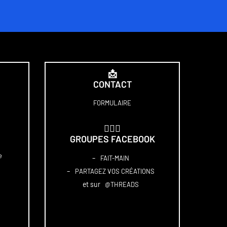
📩
CONTACT
FORMULAIRE
🏋🏻‍♀️
GROUPES FACEBOOK
e
–
FAIT-MAIN
–
PARTAGEZ VOS CRÉATIONS
et sur
@THREADS