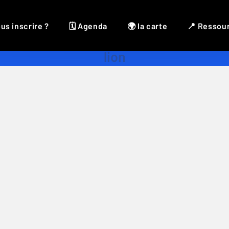
us inscrire ?
🗓 Agenda
🌍 la carte
📍 Ressou
lion