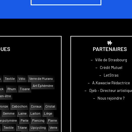
🤟
QUES
PARTENAIRES
–
Ville de Strasbourg
–
Crédit Mutuel
–
LetStras
s
Textile
Vélo
Verre de Murano
–
A.Kawaciw Rédactrice
Art Éphémère
uck
Rhum
Tisane
–
Djeb – Directeur artistiqu
en-être
–
Nous rejoindre ?
ronze
Cabochon
Coraux
Cristal
Gemme
Laine
Laiton
Liège
e polymère
Perle
Piercing
Pierre
Textile
Titane
Upcycling
Verre