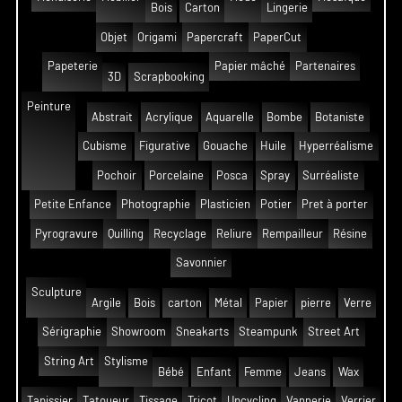
Bois
Carton
Lingerie
Objet
Origami
Papercraft
PaperCut
Papeterie
Papier mâché
Partenaires
3D
Scrapbooking
Peinture
Abstrait
Acrylique
Aquarelle
Bombe
Botaniste
Cubisme
Figurative
Gouache
Huile
Hyperréalisme
Pochoir
Porcelaine
Posca
Spray
Surréaliste
Petite Enfance
Photographie
Plasticien
Potier
Pret à porter
Pyrogravure
Quilling
Recyclage
Reliure
Rempailleur
Résine
Savonnier
Sculpture
Argile
Bois
carton
Métal
Papier
pierre
Verre
Sérigraphie
Showroom
Sneakarts
Steampunk
Street Art
String Art
Stylisme
Bébé
Enfant
Femme
Jeans
Wax
Tapissier
Tatoueur
Tissage
Tricot
Upcycling
Vannerie
Verrier