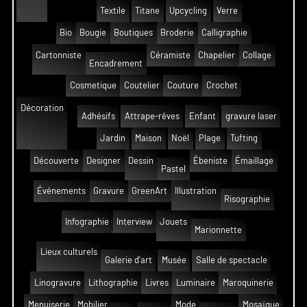
Textile
Titane
Upcycling
Verre
Bio
Bougie
Boutiques
Broderie
Calligraphie
Cartonniste
Céramiste
Chapelier
Collage
Encadrement
Cosmetique
Coutelier
Couture
Crochet
Décoration
Adhésifs
Attrape-rêves
Enfant
gravure laser
Jardin
Maison
Noël
Plage
Tufting
Découverte
Designer
Dessin
Ébeniste
Émaillage
Pastel
Événements
Gravure
GreenArt
Illustration
Risographie
Infographie
Interview
Jouets
Marionnette
Lieux culturels
Galerie d'art
Musée
Salle de spectacle
Linogravure
Lithographie
Livres
Luminaire
Maroquinerie
Menuiserie
Mobilier
Mode
Mosaïque