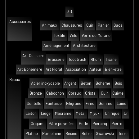
3D
Accessoires
Animaux
Chaussures
Cuir
Panier
Sacs
Textile
Vélo
Verre de Murano
Aménagement
Architecture
Art Culinaire
Brasserie
foodtruck
Rhum
Tisane
Art Éphémère
Art Floral
Association
Auteur
Bien-être
Bijoux
Acier inoxydable
Argent
Beton
Boheme
Bois
Bronze
Cabochon
Coraux
Cristal
Cuir
Cuivre
Dentelle
Fantaisie
Filigrane
Fimo
Gemme
Laine
Laiton
Liège
Macramé
Métal
Miyuki
Onirique
Or
Origami
Pâte polymère
Perle
Piercing
Pierre
Platine
Porcelaine
Résine
Rétro
Swarovski
Terre