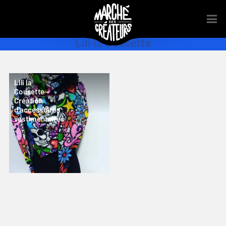
Lili la Cousette
Lili la
Cousette –
Création
d’accessoires
vestimentaires