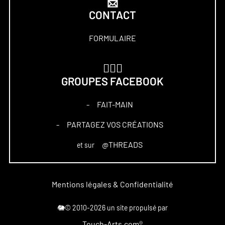
📩
CONTACT
FORMULAIRE
🏋🏻‍♀️
GROUPES FACEBOOK
FAIT-MAIN
–
PARTAGEZ VOS CRÉATIONS
–
@THREADS
et sur
Mentions légales & Confidentialité
🐘© 2010-2026 un site propulsé par
Touch-Arts.com®