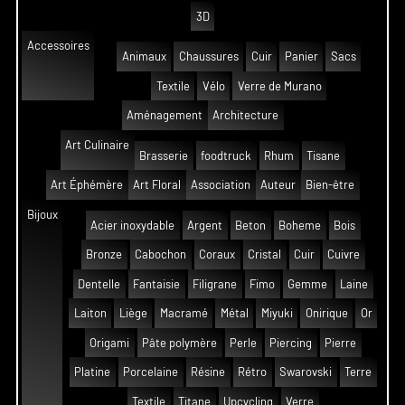
3D
Accessoires
Animaux
Chaussures
Cuir
Panier
Sacs
Textile
Vélo
Verre de Murano
Aménagement
Architecture
Art Culinaire
Brasserie
foodtruck
Rhum
Tisane
Art Éphémère
Art Floral
Association
Auteur
Bien-être
Bijoux
Acier inoxydable
Argent
Beton
Boheme
Bois
Bronze
Cabochon
Coraux
Cristal
Cuir
Cuivre
Dentelle
Fantaisie
Filigrane
Fimo
Gemme
Laine
Laiton
Liège
Macramé
Métal
Miyuki
Onirique
Or
Origami
Pâte polymère
Perle
Piercing
Pierre
Platine
Porcelaine
Résine
Rétro
Swarovski
Terre
Textile
Titane
Upcycling
Verre