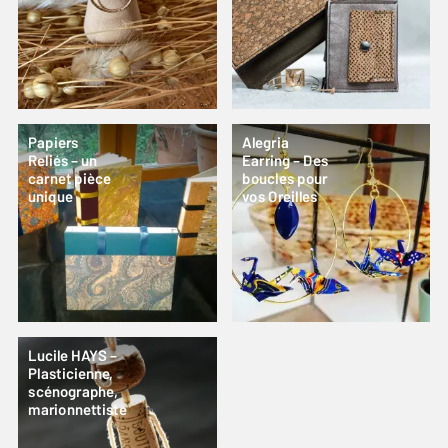
Papiers
Alegria
Reliés – un
Earring – Des
carnet pièce
boucles pour
unique
vos Oreilles
Lucile HAYS –
Plasticienne,
scénographe,
marionnettiste