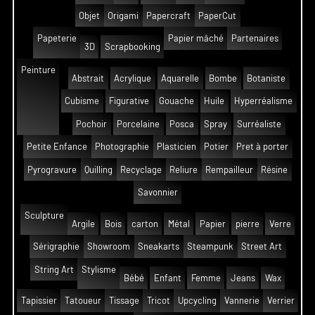
Objet
Origami
Papercraft
PaperCut
Papeterie
Papier mâché
Partenaires
3D
Scrapbooking
Peinture
Abstrait
Acrylique
Aquarelle
Bombe
Botaniste
Cubisme
Figurative
Gouache
Huile
Hyperréalisme
Pochoir
Porcelaine
Posca
Spray
Surréaliste
Petite Enfance
Photographie
Plasticien
Potier
Pret à porter
Pyrogravure
Quilling
Recyclage
Reliure
Rempailleur
Résine
Savonnier
Sculpture
Argile
Bois
carton
Métal
Papier
pierre
Verre
Sérigraphie
Showroom
Sneakarts
Steampunk
Street Art
String Art
Stylisme
Bébé
Enfant
Femme
Jeans
Wax
Tapissier
Tatoueur
Tissage
Tricot
Upcycling
Vannerie
Verrier