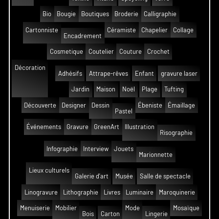
Bio
Bougie
Boutiques
Broderie
Calligraphie
Cartonniste
Céramiste
Chapelier
Collage
Encadrement
Cosmetique
Coutelier
Couture
Crochet
Décoration
Adhésifs
Attrape-rêves
Enfant
gravure laser
Jardin
Maison
Noël
Plage
Tufting
Découverte
Designer
Dessin
Ébeniste
Émaillage
Pastel
Événements
Gravure
GreenArt
Illustration
Risographie
Infographie
Interview
Jouets
Marionnette
Lieux culturels
Galerie d'art
Musée
Salle de spectacle
Linogravure
Lithographie
Livres
Luminaire
Maroquinerie
Menuiserie
Mobilier
Mode
Mosaïque
Bois
Carton
Lingerie