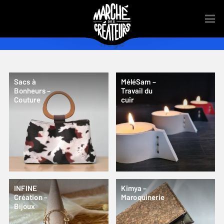
liege
Sacs à
MéléSam –
Bonheurs –
Travail du
Couture
cuir
INFINE
Kimya –
Création –
Maroquinerie
Bijoux