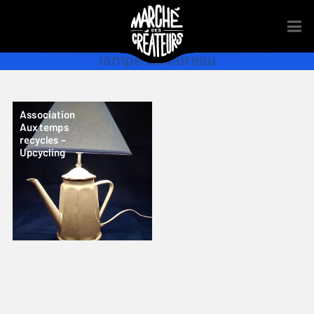
lampe de bureau
Association
Aux temps
recycles –
Upcycling