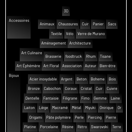
3D
Accessoires
Animaux
Chaussures
Cuir
Panier
Sacs
Textile
Vélo
Verre de Murano
Aménagement
Architecture
Art Culinaire
Brasserie
foodtruck
Rhum
Tisane
Art Éphémère
Art Floral
Association
Auteur
Bien-être
Bijoux
Acier inoxydable
Argent
Beton
Boheme
Bois
Bronze
Cabochon
Coraux
Cristal
Cuir
Cuivre
Dentelle
Fantaisie
Filigrane
Fimo
Gemme
Laine
Laiton
Liège
Macramé
Métal
Miyuki
Onirique
Or
Origami
Pâte polymère
Perle
Piercing
Pierre
Platine
Porcelaine
Résine
Rétro
Swarovski
Terre