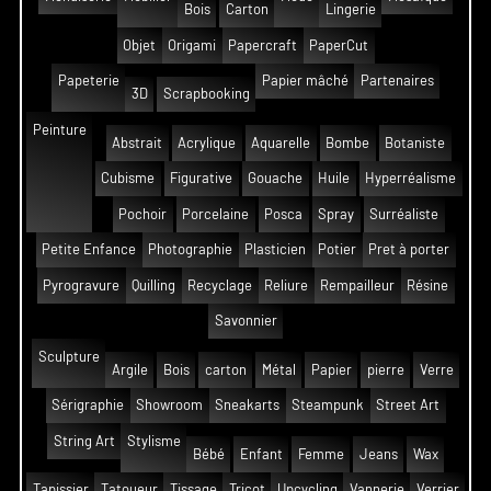
Bois
Carton
Lingerie
Objet
Origami
Papercraft
PaperCut
Papeterie
Papier mâché
Partenaires
3D
Scrapbooking
Peinture
Abstrait
Acrylique
Aquarelle
Bombe
Botaniste
Cubisme
Figurative
Gouache
Huile
Hyperréalisme
Pochoir
Porcelaine
Posca
Spray
Surréaliste
Petite Enfance
Photographie
Plasticien
Potier
Pret à porter
Pyrogravure
Quilling
Recyclage
Reliure
Rempailleur
Résine
Savonnier
Sculpture
Argile
Bois
carton
Métal
Papier
pierre
Verre
Sérigraphie
Showroom
Sneakarts
Steampunk
Street Art
String Art
Stylisme
Bébé
Enfant
Femme
Jeans
Wax
Tapissier
Tatoueur
Tissage
Tricot
Upcycling
Vannerie
Verrier