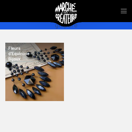
guipure
Fleurs
d’Equinoxe –
Bijoux