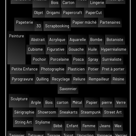
Bois
Carton
Lingerie
Objet
Origami
Papercraft
PaperCut
Papeterie
Papier mâché
Partenaires
3D
Scrapbooking
Peinture
Abstrait
Acrylique
Aquarelle
Bombe
Botaniste
Cubisme
Figurative
Gouache
Huile
Hyperréalisme
Pochoir
Porcelaine
Posca
Spray
Surréaliste
Petite Enfance
Photographie
Plasticien
Potier
Pret à porter
Pyrogravure
Quilling
Recyclage
Reliure
Rempailleur
Résine
Savonnier
Sculpture
Argile
Bois
carton
Métal
Papier
pierre
Verre
Sérigraphie
Showroom
Sneakarts
Steampunk
Street Art
String Art
Stylisme
Bébé
Enfant
Femme
Jeans
Wax
Tapissier
Tatoueur
Tissage
Tricot
Upcycling
Vannerie
Verrier