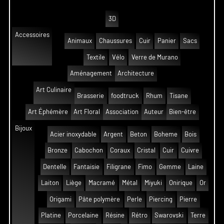
3D
Accessoires
Animaux
Chaussures
Cuir
Panier
Sacs
Textile
Vélo
Verre de Murano
Aménagement
Architecture
Art Culinaire
Brasserie
foodtruck
Rhum
Tisane
Art Éphémère
Art Floral
Association
Auteur
Bien-être
Bijoux
Acier inoxydable
Argent
Beton
Boheme
Bois
Bronze
Cabochon
Coraux
Cristal
Cuir
Cuivre
Dentelle
Fantaisie
Filigrane
Fimo
Gemme
Laine
Laiton
Liège
Macramé
Métal
Miyuki
Onirique
Or
Origami
Pâte polymère
Perle
Piercing
Pierre
Platine
Porcelaine
Résine
Rétro
Swarovski
Terre