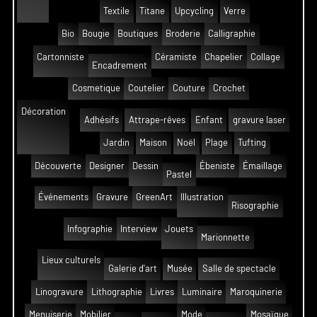
Textile
Titane
Upcycling
Verre
Bio
Bougie
Boutiques
Broderie
Calligraphie
Cartonniste
Céramiste
Chapelier
Collage
Encadrement
Cosmetique
Coutelier
Couture
Crochet
Décoration
Adhésifs
Attrape-rêves
Enfant
gravure laser
Jardin
Maison
Noël
Plage
Tufting
Découverte
Designer
Dessin
Ébeniste
Émaillage
Pastel
Événements
Gravure
GreenArt
Illustration
Risographie
Infographie
Interview
Jouets
Marionnette
Lieux culturels
Galerie d'art
Musée
Salle de spectacle
Linogravure
Lithographie
Livres
Luminaire
Maroquinerie
Menuiserie
Mobilier
Mode
Mosaïque