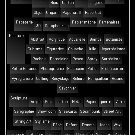
Bois
Carton
Lingerie
Objet
Origami
Papercraft
PaperCut
Papeterie
Papier mâché
Partenaires
3D
Scrapbooking
Peinture
Abstrait
Acrylique
Aquarelle
Bombe
Botaniste
Cubisme
Figurative
Gouache
Huile
Hyperréalisme
Pochoir
Porcelaine
Posca
Spray
Surréaliste
Petite Enfance
Photographie
Plasticien
Potier
Pret à porter
Pyrogravure
Quilling
Recyclage
Reliure
Rempailleur
Résine
Savonnier
Sculpture
Argile
Bois
carton
Métal
Papier
pierre
Verre
Sérigraphie
Showroom
Sneakarts
Steampunk
Street Art
String Art
Stylisme
Bébé
Enfant
Femme
Jeans
Wax
Tapissier
Tatoueur
Tissage
Tricot
Upcycling
Vannerie
Verrier