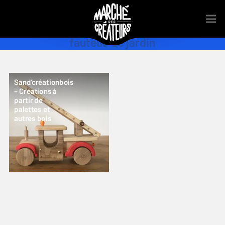
fauteuil de jardin
Sand’créationbois
– Créations à
partir de
palettes et
autres bois