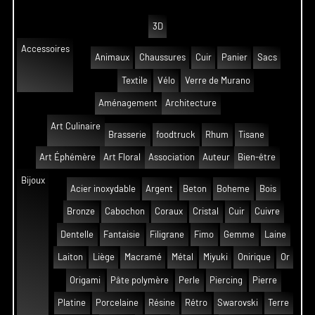
3D
Accessoires
Animaux
Chaussures
Cuir
Panier
Sacs
Textile
Vélo
Verre de Murano
Aménagement
Architecture
Art Culinaire
Brasserie
foodtruck
Rhum
Tisane
Art Éphémère
Art Floral
Association
Auteur
Bien-être
Bijoux
Acier inoxydable
Argent
Beton
Boheme
Bois
Bronze
Cabochon
Coraux
Cristal
Cuir
Cuivre
Dentelle
Fantaisie
Filigrane
Fimo
Gemme
Laine
Laiton
Liège
Macramé
Métal
Miyuki
Onirique
Or
Origami
Pâte polymère
Perle
Piercing
Pierre
Platine
Porcelaine
Résine
Rétro
Swarovski
Terre