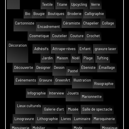
Textile
Titane
Upcycling
Verre
Bio
Bougie
Boutiques
Broderie
Calligraphie
Cartonniste
Céramiste
Chapelier
Collage
Encadrement
Cosmetique
Coutelier
Couture
Crochet
Décoration
Adhésifs
Attrape-rêves
Enfant
gravure laser
Jardin
Maison
Noël
Plage
Tufting
Découverte
Designer
Dessin
Ébeniste
Émaillage
Pastel
Événements
Gravure
GreenArt
Illustration
Risographie
Infographie
Interview
Jouets
Marionnette
Lieux culturels
Galerie d'art
Musée
Salle de spectacle
Linogravure
Lithographie
Livres
Luminaire
Maroquinerie
Menuiserie
Mobilier
Mode
Mosaïque