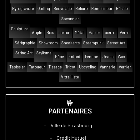
Pyrogravure
Quilling
Recyclage
Reliure
Rempailleur
Résine
Savonnier
Sculpture
Argile
Bois
carton
Métal
Papier
pierre
Verre
Sérigraphie
Showroom
Sneakarts
Steampunk
Street Art
String Art
Stylisme
Bébé
Enfant
Femme
Jeans
Wax
Tapissier
Tatoueur
Tissage
Tricot
Upcycling
Vannerie
Verrier
Vitrailliste
🤟
PARTENAIRES
Ville de Strasbourg
–
Crédit Mutuel
–