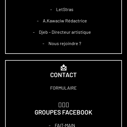
LetStras
–
A.Kawaciw Rédactrice
–
Djeb – Directeur artistique
–
Nous rejoindre ?
–
📩
CONTACT
FORMULAIRE
🏋🏻‍♀️
GROUPES FACEBOOK
FAIT-MAIN
–