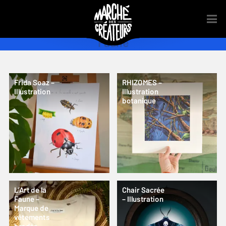
Faune
Frida Soaz –
RHIZOMES –
Illustration
Illustration
botanique
L’Art de la
Chair Sacrée
Faune –
– Illustration
Marque de
vêtements