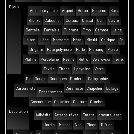
Bijoux
Acier inoxydable
Argent
Beton
Boheme
Bois
Bronze
Cabochon
Coraux
Cristal
Cuir
Cuivre
Dentelle
Fantaisie
Filigrane
Fimo
Gemme
Laine
Laiton
Liège
Macramé
Métal
Miyuki
Onirique
Or
Origami
Pâte polymère
Perle
Piercing
Pierre
Platine
Porcelaine
Résine
Rétro
Swarovski
Terre
Textile
Titane
Upcycling
Verre
Bio
Bougie
Boutiques
Broderie
Calligraphie
Cartonniste
Céramiste
Chapelier
Collage
Encadrement
Cosmetique
Coutelier
Couture
Crochet
Décoration
Adhésifs
Attrape-rêves
Enfant
gravure laser
Jardin
Maison
Noël
Plage
Tufting