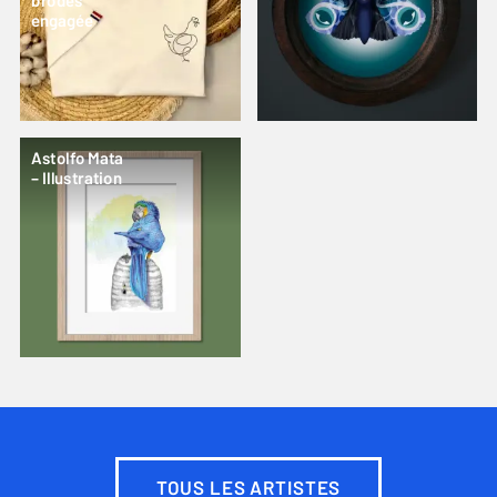
brodés
engagée
Astolfo Mata
– Illustration
TOUS LES ARTISTES