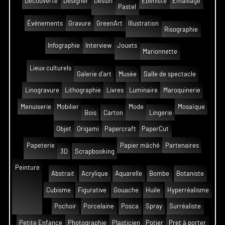
Découverte
Designer
Dessin
Ébeniste
Émaillage
Pastel
Événements
Gravure
GreenArt
Illustration
Risographie
Infographie
Interview
Jouets
Marionnette
Lieux culturels
Galerie d'art
Musée
Salle de spectacle
Linogravure
Lithographie
Livres
Luminaire
Maroquinerie
Menuiserie
Mobilier
Mode
Mosaïque
Bois
Carton
Lingerie
Objet
Origami
Papercraft
PaperCut
Papeterie
Papier mâché
Partenaires
3D
Scrapbooking
Peinture
Abstrait
Acrylique
Aquarelle
Bombe
Botaniste
Cubisme
Figurative
Gouache
Huile
Hyperréalisme
Pochoir
Porcelaine
Posca
Spray
Surréaliste
Petite Enfance
Photographie
Plasticien
Potier
Pret à porter