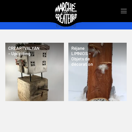
ecorce
CREARTVALYAN
Réjane
– Upcycling
LIMNIOS –
Objets de
décoration