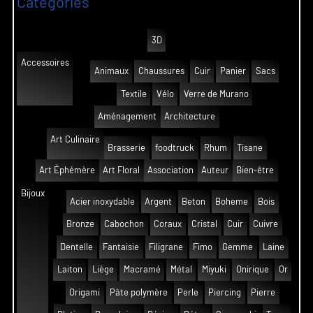
Catégories
3D
Accessoires
Animaux
Chaussures
Cuir
Panier
Sacs
Textile
Vélo
Verre de Murano
Aménagement
Architecture
Art Culinaire
Brasserie
foodtruck
Rhum
Tisane
Art Éphémère
Art Floral
Association
Auteur
Bien-être
Bijoux
Acier inoxydable
Argent
Beton
Boheme
Bois
Bronze
Cabochon
Coraux
Cristal
Cuir
Cuivre
Dentelle
Fantaisie
Filigrane
Fimo
Gemme
Laine
Laiton
Liège
Macramé
Métal
Miyuki
Onirique
Or
Origami
Pâte polymère
Perle
Piercing
Pierre