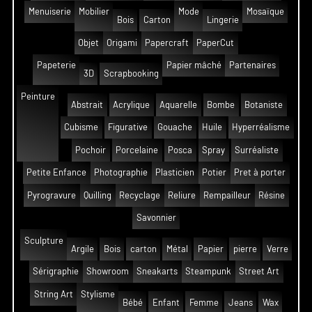
Menuiserie
Mobilier
Mode
Mosaïque
Bois
Carton
Lingerie
Objet
Origami
Papercraft
PaperCut
Papeterie
Papier mâché
Partenaires
3D
Scrapbooking
Peinture
Abstrait
Acrylique
Aquarelle
Bombe
Botaniste
Cubisme
Figurative
Gouache
Huile
Hyperréalisme
Pochoir
Porcelaine
Posca
Spray
Surréaliste
Petite Enfance
Photographie
Plasticien
Potier
Pret à porter
Pyrogravure
Quilling
Recyclage
Reliure
Rempailleur
Résine
Savonnier
Sculpture
Argile
Bois
carton
Métal
Papier
pierre
Verre
Sérigraphie
Showroom
Sneakarts
Steampunk
Street Art
String Art
Stylisme
Bébé
Enfant
Femme
Jeans
Wax