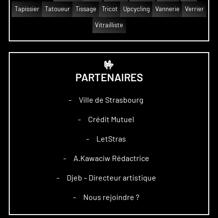
Tapissier
Tatoueur
Tissage
Tricot
Upcycling
Vannerie
Verrier
Vitrailliste
🤟
PARTENAIRES
Ville de Strasbourg
–
Crédit Mutuel
–
LetStras
–
A.Kawaciw Rédactrice
–
Djeb – Directeur artistique
–
Nous rejoindre ?
–