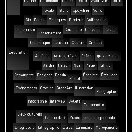
Platine
Porcelaine
Résine
Rétro
Swarovski
Terre
Textile
Titane
Upcycling
Verre
Bio
Bougie
Boutiques
Broderie
Calligraphie
Cartonniste
Céramiste
Chapelier
Collage
Encadrement
Cosmetique
Coutelier
Couture
Crochet
Décoration
Adhésifs
Attrape-rêves
Enfant
gravure laser
Jardin
Maison
Noël
Plage
Tufting
Découverte
Designer
Dessin
Ébeniste
Émaillage
Pastel
Événements
Gravure
GreenArt
Illustration
Risographie
Infographie
Interview
Jouets
Marionnette
Lieux culturels
Galerie d'art
Musée
Salle de spectacle
Linogravure
Lithographie
Livres
Luminaire
Maroquinerie