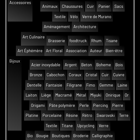
Accessoires
Animaux
Chaussures
Cuir
Panier
Sacs
Textile
Vélo
Verre de Murano
Aménagement
Architecture
Art Culinaire
Brasserie
foodtruck
Rhum
Tisane
Art Éphémère
Art Floral
Association
Auteur
Bien-être
Bijoux
Acier inoxydable
Argent
Beton
Boheme
Bois
Bronze
Cabochon
Coraux
Cristal
Cuir
Cuivre
Dentelle
Fantaisie
Filigrane
Fimo
Gemme
Laine
Laiton
Liège
Macramé
Métal
Miyuki
Onirique
Or
Origami
Pâte polymère
Perle
Piercing
Pierre
Platine
Porcelaine
Résine
Rétro
Swarovski
Terre
Textile
Titane
Upcycling
Verre
Bio
Bougie
Boutiques
Broderie
Calligraphie