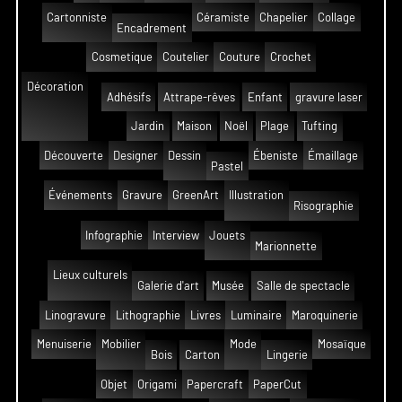
Cartonniste
Céramiste
Chapelier
Collage
Encadrement
Cosmetique
Coutelier
Couture
Crochet
Décoration
Adhésifs
Attrape-rêves
Enfant
gravure laser
Jardin
Maison
Noël
Plage
Tufting
Découverte
Designer
Dessin
Ébeniste
Émaillage
Pastel
Événements
Gravure
GreenArt
Illustration
Risographie
Infographie
Interview
Jouets
Marionnette
Lieux culturels
Galerie d'art
Musée
Salle de spectacle
Linogravure
Lithographie
Livres
Luminaire
Maroquinerie
Menuiserie
Mobilier
Mode
Mosaïque
Bois
Carton
Lingerie
Objet
Origami
Papercraft
PaperCut