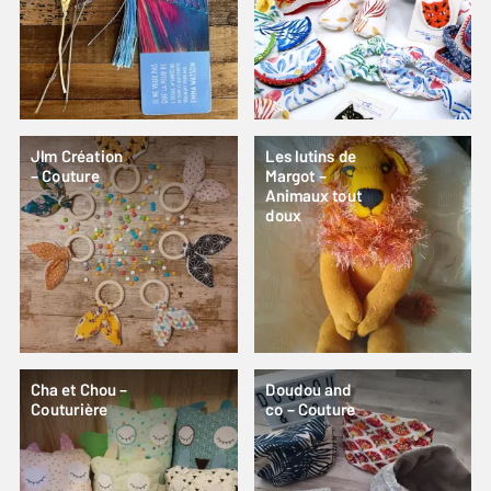
Jlm Création
Les lutins de
– Couture
Margot –
Animaux tout
doux
Cha et Chou –
Doudou and
Couturière
co – Couture