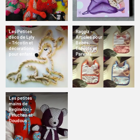
Les Petites
Raggiz –
déco de Lyly
Articles pour
– Tricotin et
Bébés,
décorations
Enfants et
pour enfants
Parents
Les petites
mains de
Reginelou –
Peluches et
Doudous