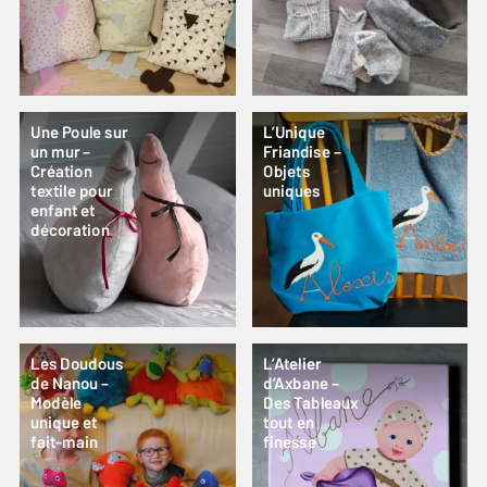
Une Poule sur
L’Unique
un mur –
Friandise –
Création
Objets
textile pour
uniques
enfant et
décoration
Les Doudous
L’Atelier
de Nanou –
d’Axbane –
Modèle
Des Tableaux
unique et
tout en
fait-main
finesse