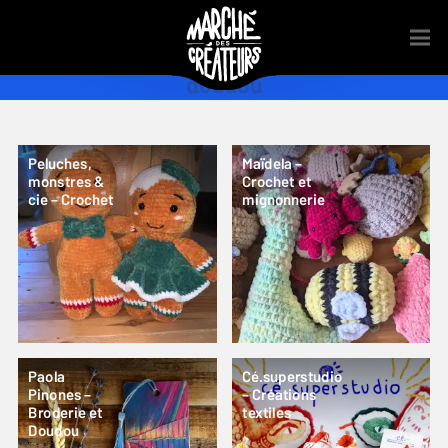
doudou
Peluches,
Maïdela –
monstres &
Crochet et
cie – Crochet
mignonnerie
Paola
Cé.superstudio
Pinones –
– Créations
Broderie et
textiles
Doudou