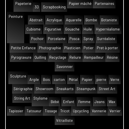
Papeterie
Papier mâché
Partenaires
3D
Scrapbooking
Peinture
Abstrait
Acrylique
Aquarelle
Bombe
Botaniste
Cubisme
Figurative
Gouache
Huile
Hyperréalisme
Pochoir
Porcelaine
Posca
Spray
Surréaliste
Petite Enfance
Photographie
Plasticien
Potier
Pret à porter
Pyrogravure
Quilling
Recyclage
Reliure
Rempailleur
Résine
Savonnier
Sculpture
Argile
Bois
carton
Métal
Papier
pierre
Verre
Sérigraphie
Showroom
Sneakarts
Steampunk
Street Art
String Art
Stylisme
Bébé
Enfant
Femme
Jeans
Wax
Tapissier
Tatoueur
Tissage
Tricot
Upcycling
Vannerie
Verrier
Vitrailliste