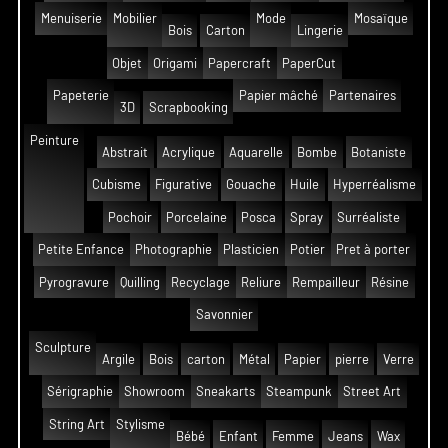
Menuiserie
Mobilier
Mode
Mosaïque
Bois
Carton
Lingerie
Objet
Origami
Papercraft
PaperCut
Papeterie
Papier mâché
Partenaires
3D
Scrapbooking
Peinture
Abstrait
Acrylique
Aquarelle
Bombe
Botaniste
Cubisme
Figurative
Gouache
Huile
Hyperréalisme
Pochoir
Porcelaine
Posca
Spray
Surréaliste
Petite Enfance
Photographie
Plasticien
Potier
Pret à porter
Pyrogravure
Quilling
Recyclage
Reliure
Rempailleur
Résine
Savonnier
Sculpture
Argile
Bois
carton
Métal
Papier
pierre
Verre
Sérigraphie
Showroom
Sneakarts
Steampunk
Street Art
String Art
Stylisme
Bébé
Enfant
Femme
Jeans
Wax