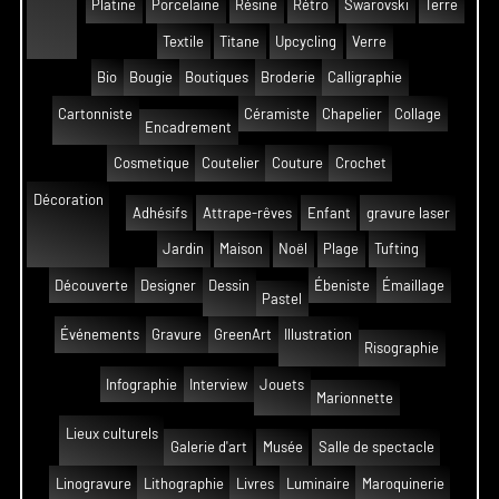
Platine
Porcelaine
Résine
Rétro
Swarovski
Terre
Textile
Titane
Upcycling
Verre
Bio
Bougie
Boutiques
Broderie
Calligraphie
Cartonniste
Céramiste
Chapelier
Collage
Encadrement
Cosmetique
Coutelier
Couture
Crochet
Décoration
Adhésifs
Attrape-rêves
Enfant
gravure laser
Jardin
Maison
Noël
Plage
Tufting
Découverte
Designer
Dessin
Ébeniste
Émaillage
Pastel
Événements
Gravure
GreenArt
Illustration
Risographie
Infographie
Interview
Jouets
Marionnette
Lieux culturels
Galerie d'art
Musée
Salle de spectacle
Linogravure
Lithographie
Livres
Luminaire
Maroquinerie