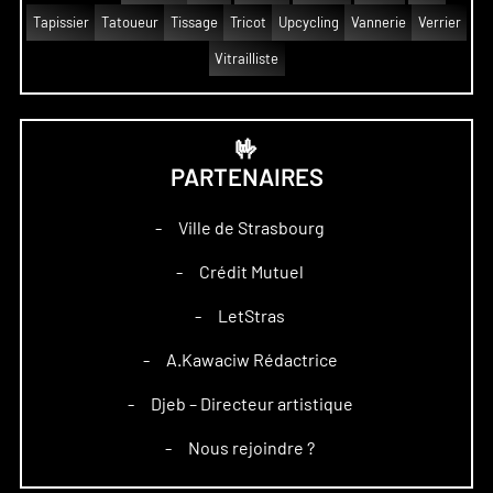
Tapissier
Tatoueur
Tissage
Tricot
Upcycling
Vannerie
Verrier
Vitrailliste
🤟
PARTENAIRES
Ville de Strasbourg
–
Crédit Mutuel
–
LetStras
–
A.Kawaciw Rédactrice
–
Djeb – Directeur artistique
–
Nous rejoindre ?
–