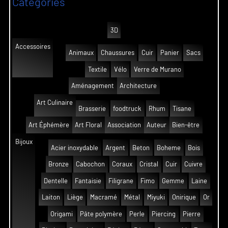
Catégories
3D
Accessoires
Animaux
Chaussures
Cuir
Panier
Sacs
Textile
Vélo
Verre de Murano
Aménagement
Architecture
Art Culinaire
Brasserie
foodtruck
Rhum
Tisane
Art Éphémère
Art Floral
Association
Auteur
Bien-être
Bijoux
Acier inoxydable
Argent
Beton
Boheme
Bois
Bronze
Cabochon
Coraux
Cristal
Cuir
Cuivre
Dentelle
Fantaisie
Filigrane
Fimo
Gemme
Laine
Laiton
Liège
Macramé
Métal
Miyuki
Onirique
Or
Origami
Pâte polymère
Perle
Piercing
Pierre