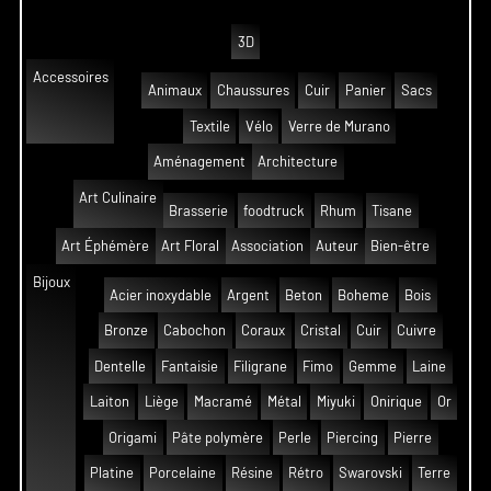
3D
Accessoires
Animaux
Chaussures
Cuir
Panier
Sacs
Textile
Vélo
Verre de Murano
Aménagement
Architecture
Art Culinaire
Brasserie
foodtruck
Rhum
Tisane
Art Éphémère
Art Floral
Association
Auteur
Bien-être
Bijoux
Acier inoxydable
Argent
Beton
Boheme
Bois
Bronze
Cabochon
Coraux
Cristal
Cuir
Cuivre
Dentelle
Fantaisie
Filigrane
Fimo
Gemme
Laine
Laiton
Liège
Macramé
Métal
Miyuki
Onirique
Or
Origami
Pâte polymère
Perle
Piercing
Pierre
Platine
Porcelaine
Résine
Rétro
Swarovski
Terre