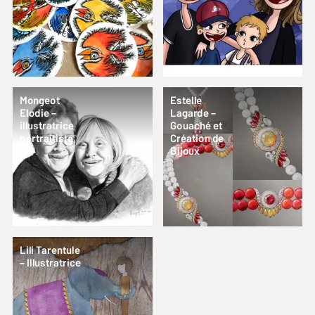
Mongeot
Estelle
Elodie –
Lagarde –
illustratrice
Gouaché et
portraitiste
Création de
Bijoux
Lili Tarentule
– Illustratrice