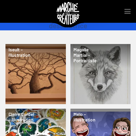
dessinatrice
Iseult –
Magalie
Illustration
Martial –
Portraitiste
Claire Cordel
Mélo –
– Illustration
illustration