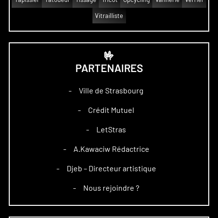
Vitrailliste
🤟
PARTENAIRES
Ville de Strasbourg
–
Crédit Mutuel
–
LetStras
–
A.Kawaciw Rédactrice
–
Djeb – Directeur artistique
–
Nous rejoindre ?
–