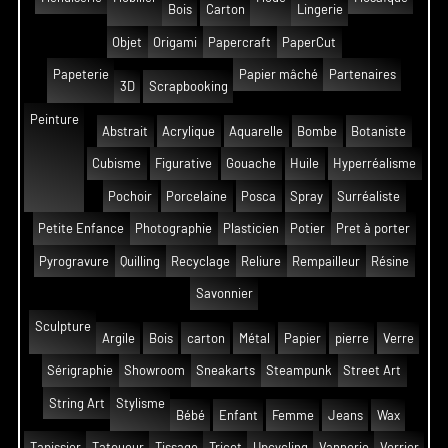
Bois
Carton
Lingerie
Objet
Origami
Papercraft
PaperCut
Papeterie
Papier mâché
Partenaires
3D
Scrapbooking
Peinture
Abstrait
Acrylique
Aquarelle
Bombe
Botaniste
Cubisme
Figurative
Gouache
Huile
Hyperréalisme
Pochoir
Porcelaine
Posca
Spray
Surréaliste
Petite Enfance
Photographie
Plasticien
Potier
Pret à porter
Pyrogravure
Quilling
Recyclage
Reliure
Rempailleur
Résine
Savonnier
Sculpture
Argile
Bois
carton
Métal
Papier
pierre
Verre
Sérigraphie
Showroom
Sneakarts
Steampunk
Street Art
String Art
Stylisme
Bébé
Enfant
Femme
Jeans
Wax
Tapissier
Tatoueur
Tissage
Tricot
Upcycling
Vannerie
Verrier