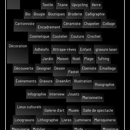
Textile
Titane
Upcycling
Verre
Bio
Bougie
Boutiques
Broderie
Calligraphie
Cartonniste
Céramiste
Chapelier
Collage
Encadrement
Cosmetique
Coutelier
Couture
Crochet
Décoration
Adhésifs
Attrape-rêves
Enfant
gravure laser
Jardin
Maison
Noël
Plage
Tufting
Découverte
Designer
Dessin
Ébeniste
Émaillage
Pastel
Événements
Gravure
GreenArt
Illustration
Risographie
Infographie
Interview
Jouets
Marionnette
Lieux culturels
Galerie d'art
Musée
Salle de spectacle
Linogravure
Lithographie
Livres
Luminaire
Maroquinerie
Menuiserie
Mobilier
Mode
Mosaïque