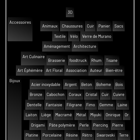
3D
Accessoires
Animaux
Chaussures
Cuir
Panier
Sacs
Textile
Vélo
Verre de Murano
Aménagement
Architecture
Art Culinaire
Brasserie
foodtruck
Rhum
Tisane
Art Éphémère
Art Floral
Association
Auteur
Bien-être
Bijoux
Acier inoxydable
Argent
Beton
Boheme
Bois
Bronze
Cabochon
Coraux
Cristal
Cuir
Cuivre
Dentelle
Fantaisie
Filigrane
Fimo
Gemme
Laine
Laiton
Liège
Macramé
Métal
Miyuki
Onirique
Or
Origami
Pâte polymère
Perle
Piercing
Pierre
Platine
Porcelaine
Résine
Rétro
Swarovski
Terre