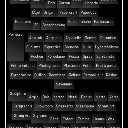
Bois
Carton
Lingerie
Objet
Origami
Papercraft
PaperCut
Papeterie
Papier mâché
Partenaires
3D
Scrapbooking
Peinture
Abstrait
Acrylique
Aquarelle
Bombe
Botaniste
Cubisme
Figurative
Gouache
Huile
Hyperréalisme
Pochoir
Porcelaine
Posca
Spray
Surréaliste
Petite Enfance
Photographie
Plasticien
Potier
Pret à porter
Pyrogravure
Quilling
Recyclage
Reliure
Rempailleur
Résine
Savonnier
Sculpture
Argile
Bois
carton
Métal
Papier
pierre
Verre
Sérigraphie
Showroom
Sneakarts
Steampunk
Street Art
String Art
Stylisme
Bébé
Enfant
Femme
Jeans
Wax