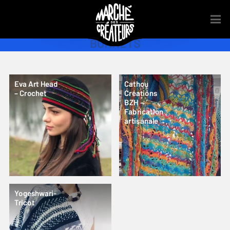
BONNETS
Eva Art Head
Cathou
– Crochet
Créations
BZH –
Fabrication
artisanale
Yogeshwari-
Tricot