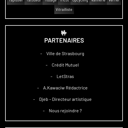
Tapissier
Tatoueur
Tissage
Tricot
Upcycling
Vannerie
Verrier
Vitrailliste
🤟
PARTENAIRES
Ville de Strasbourg
–
Crédit Mutuel
–
LetStras
–
A.Kawaciw Rédactrice
–
Djeb – Directeur artistique
–
Nous rejoindre ?
–