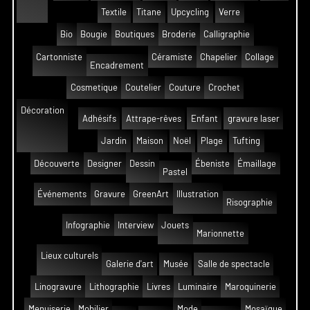
Textile
Titane
Upcycling
Verre
Bio
Bougie
Boutiques
Broderie
Calligraphie
Cartonniste
Céramiste
Chapelier
Collage
Encadrement
Cosmetique
Coutelier
Couture
Crochet
Décoration
Adhésifs
Attrape-rêves
Enfant
gravure laser
Jardin
Maison
Noël
Plage
Tufting
Découverte
Designer
Dessin
Ébeniste
Émaillage
Pastel
Événements
Gravure
GreenArt
Illustration
Risographie
Infographie
Interview
Jouets
Marionnette
Lieux culturels
Galerie d'art
Musée
Salle de spectacle
Linogravure
Lithographie
Livres
Luminaire
Maroquinerie
Menuiserie
Mobilier
Mode
Mosaïque