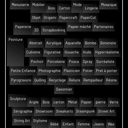
Menuiserie
Mobilier
Mode
Mosaïque
Bois
Carton
Lingerie
Objet
Origami
Papercraft
PaperCut
Papeterie
Papier mâché
Partenaires
3D
Scrapbooking
Peinture
Abstrait
Acrylique
Aquarelle
Bombe
Botaniste
Cubisme
Figurative
Gouache
Huile
Hyperréalisme
Pochoir
Porcelaine
Posca
Spray
Surréaliste
Petite Enfance
Photographie
Plasticien
Potier
Pret à porter
Pyrogravure
Quilling
Recyclage
Reliure
Rempailleur
Résine
Savonnier
Sculpture
Argile
Bois
carton
Métal
Papier
pierre
Verre
Sérigraphie
Showroom
Sneakarts
Steampunk
Street Art
String Art
Stylisme
Bébé
Enfant
Femme
Jeans
Wax