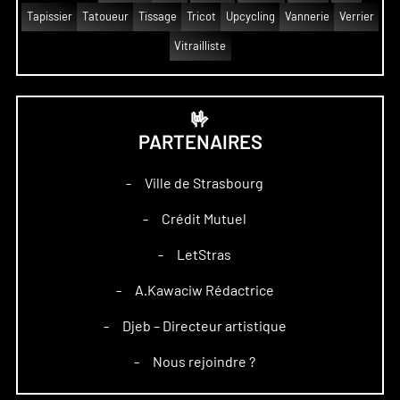
Tapissier
Tatoueur
Tissage
Tricot
Upcycling
Vannerie
Verrier
Vitrailliste
🤟
PARTENAIRES
Ville de Strasbourg
–
Crédit Mutuel
–
LetStras
–
A.Kawaciw Rédactrice
–
Djeb – Directeur artistique
–
Nous rejoindre ?
–