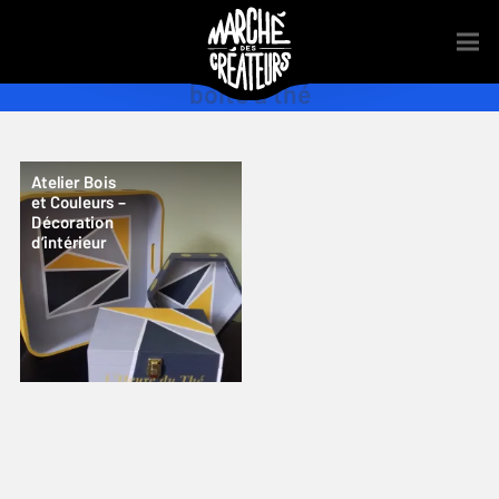
boite à thé
Atelier Bois
et Couleurs –
Décoration
d’intérieur