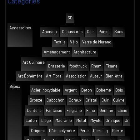
Catégories
3D
Accessoires
Animaux
Chaussures
Cuir
Panier
Sacs
Textile
Vélo
Verre de Murano
Aménagement
Architecture
Art Culinaire
Brasserie
foodtruck
Rhum
Tisane
Art Éphémère
Art Floral
Association
Auteur
Bien-être
Bijoux
Acier inoxydable
Argent
Beton
Boheme
Bois
Bronze
Cabochon
Coraux
Cristal
Cuir
Cuivre
Dentelle
Fantaisie
Filigrane
Fimo
Gemme
Laine
Laiton
Liège
Macramé
Métal
Miyuki
Onirique
Or
Origami
Pâte polymère
Perle
Piercing
Pierre