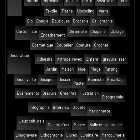
Platine
Porcelaine
Résine
Rétro
Swarovski
Terre
Textile
Titane
Upcycling
Verre
Bio
Bougie
Boutiques
Broderie
Calligraphie
Cartonniste
Céramiste
Chapelier
Collage
Encadrement
Cosmetique
Coutelier
Couture
Crochet
Décoration
Adhésifs
Attrape-rêves
Enfant
gravure laser
Jardin
Maison
Noël
Plage
Tufting
Découverte
Designer
Dessin
Ébeniste
Émaillage
Pastel
Événements
Gravure
GreenArt
Illustration
Risographie
Infographie
Interview
Jouets
Marionnette
Lieux culturels
Galerie d'art
Musée
Salle de spectacle
Linogravure
Lithographie
Livres
Luminaire
Maroquinerie