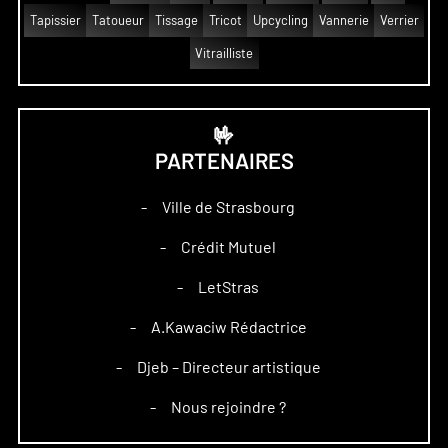
Tapissier
Tatoueur
Tissage
Tricot
Upcycling
Vannerie
Verrier
Vitrailliste
🤟
PARTENAIRES
Ville de Strasbourg
–
Crédit Mutuel
–
LetStras
–
A.Kawaciw Rédactrice
–
Djeb – Directeur artistique
–
Nous rejoindre ?
–