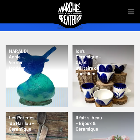
assiette
MARALDI
Ion’s
Annie –
Céramique –
Verrier
Objet
fondeur
utilitaire du
quotidien
Les Poteries
Il fait si beau
de Marilou –
– Bijoux &
Céramique
Céramique