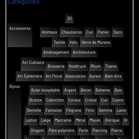
Catégories
3D
Accessoires
Animaux
Chaussures
Cuir
Panier
Sacs
Textile
Vélo
Verre de Murano
Aménagement
Architecture
Art Culinaire
Brasserie
foodtruck
Rhum
Tisane
Art Éphémère
Art Floral
Association
Auteur
Bien-être
Bijoux
Acier inoxydable
Argent
Beton
Boheme
Bois
Bronze
Cabochon
Coraux
Cristal
Cuir
Cuivre
Dentelle
Fantaisie
Filigrane
Fimo
Gemme
Laine
Laiton
Liège
Macramé
Métal
Miyuki
Onirique
Or
Origami
Pâte polymère
Perle
Piercing
Pierre