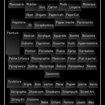
Menuiserie
Mobilier
Mode
Mosaïque
Bois
Carton
Lingerie
Objet
Origami
Papercraft
PaperCut
Papeterie
Papier mâché
Partenaires
3D
Scrapbooking
Peinture
Abstrait
Acrylique
Aquarelle
Bombe
Botaniste
Cubisme
Figurative
Gouache
Huile
Hyperréalisme
Pochoir
Porcelaine
Posca
Spray
Surréaliste
Petite Enfance
Photographie
Plasticien
Potier
Pret à porter
Pyrogravure
Quilling
Recyclage
Reliure
Rempailleur
Résine
Savonnier
Sculpture
Argile
Bois
carton
Métal
Papier
pierre
Verre
Sérigraphie
Showroom
Sneakarts
Steampunk
Street Art
String Art
Stylisme
Bébé
Enfant
Femme
Jeans
Wax