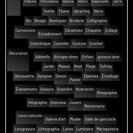
Platine
Porcelaine
Résine
Rétro
Swarovski
Terre
Textile
Titane
Upcycling
Verre
Bio
Bougie
Boutiques
Broderie
Calligraphie
Cartonniste
Céramiste
Chapelier
Collage
Encadrement
Cosmetique
Coutelier
Couture
Crochet
Décoration
Adhésifs
Attrape-rêves
Enfant
gravure laser
Jardin
Maison
Noël
Plage
Tufting
Découverte
Designer
Dessin
Ébeniste
Émaillage
Pastel
Événements
Gravure
GreenArt
Illustration
Risographie
Infographie
Interview
Jouets
Marionnette
Lieux culturels
Galerie d'art
Musée
Salle de spectacle
Linogravure
Lithographie
Livres
Luminaire
Maroquinerie