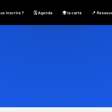
us inscrire ?
🗓 Agenda
🌍 la carte
📍 Ressou
Artisan cartonniste