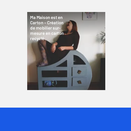
Ma Maison est en
Carton – Création
de mobilier sur-
mesure en carton
recyclé