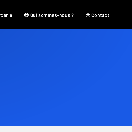
rcerie
😎 Qui sommes-nous ?
📩 Contact