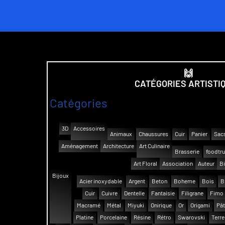
🙌
CATÉGORIES ARTISTI
Catégories
3D
Accessoires
Animaux
Chaussures
Cuir
Panier
Sac
Aménagement
Architecture
Art Culinaire
Brasserie
foodtr
Art Floral
Association
Auteur
Bi
Bijoux
Acier inoxydable
Argent
Beton
Boheme
Bois
B
Cuir
Cuivre
Dentelle
Fantaisie
Filigrane
Fimo
Macramé
Métal
Miyuki
Onirique
Or
Origami
Pât
Platine
Porcelaine
Résine
Rétro
Swarovski
Terre