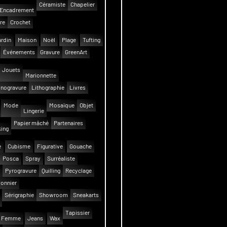
Céramiste
Chapelier
Encadrement
re
Crochet
rdin
Maison
Noël
Plage
Tufting
Événements
Gravure
GreenArt
Jouets
Marionnette
inogravure
Lithographie
Livres
Mode
Mosaïque
Objet
Lingerie
Papier mâché
Partenaires
ing
e
Cubisme
Figurative
Gouache
Posca
Spray
Surréaliste
Pyrogravure
Quilling
Recyclage
onnier
Sérigraphie
Showroom
Sneakarts
Tapissier
Femme
Jeans
Wax