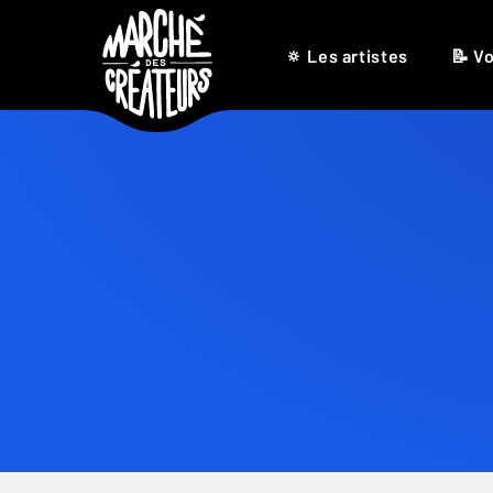
🔅 Les artistes
📝 Vo