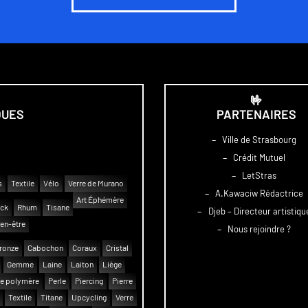
🤟
QUES
PARTENAIRES
–
Ville de Strasbourg
–
Crédit Mutuel
–
LetStras
s
Textile
Vélo
Verre de Murano
–
A.Kawaciw Rédactrice
Art Éphémère
uck
Rhum
Tisane
–
Djeb – Directeur artistiqu
en-être
–
Nous rejoindre ?
ronze
Cabochon
Coraux
Cristal
Gemme
Laine
Laiton
Liège
e polymère
Perle
Piercing
Pierre
Textile
Titane
Upcycling
Verre