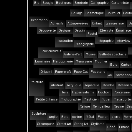
Bio
Bougie
Boutiques
Broderie
Calligraphie
Cartonniste
Collage
Cosmetique
Coutelier
Coutu
Décoration
Adhésifs
Attrape-rêves
Enfant
gravure laser
Ja
Découverte
Designer
Dessin
Ébeniste
Émaillage
Pastel
Illustration
Infographie
Interview
Risographie
Lieux culturels
L
Galerie d'art
Musée
Salle de spectacle
Luminaire
Maroquinerie
Menuiserie
Mobilier
Bois
Carton
Origami
Papercraft
PaperCut
Papeterie
3D
Scrapbook
Peinture
Abstrait
Acrylique
Aquarelle
Bombe
Botanist
Huile
Hyperréalisme
Pochoir
Porcelaine
Petite Enfance
Photographie
Plasticien
Potier
Pret à porter
Reliure
Rempailleur
Résine
Sav
Sculpture
Argile
Bois
carton
Métal
Papier
pierre
Verre
Steampunk
Street Art
String Art
Stylisme
Bébé
Enfant