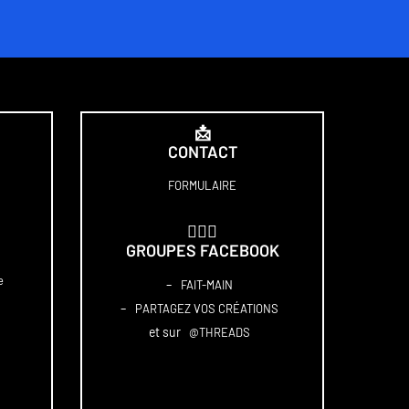
📩
CONTACT
FORMULAIRE
🏋🏻‍♀️
GROUPES FACEBOOK
e
–
FAIT-MAIN
–
PARTAGEZ VOS CRÉATIONS
et sur
@THREADS