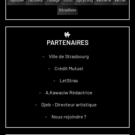
Tapissier
Tatoueur
Tissage
Tricot
Upcycling
Vannerie
Verrier
Vitrailliste
🤟
PARTENAIRES
Ville de Strasbourg
–
Crédit Mutuel
–
LetStras
–
A.Kawaciw Rédactrice
–
Djeb – Directeur artistique
–
Nous rejoindre ?
–