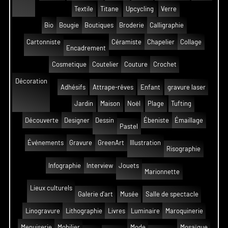
Textile
Titane
Upcycling
Verre
Bio
Bougie
Boutiques
Broderie
Calligraphie
Cartonniste
Céramiste
Chapelier
Collage
Encadrement
Cosmetique
Coutelier
Couture
Crochet
Décoration
Adhésifs
Attrape-rêves
Enfant
gravure laser
Jardin
Maison
Noël
Plage
Tufting
Découverte
Designer
Dessin
Ébeniste
Émaillage
Pastel
Événements
Gravure
GreenArt
Illustration
Risographie
Infographie
Interview
Jouets
Marionnette
Lieux culturels
Galerie d'art
Musée
Salle de spectacle
Linogravure
Lithographie
Livres
Luminaire
Maroquinerie
Menuiserie
Mobilier
Mode
Mosaïque