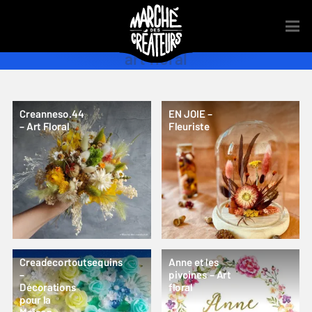
art floral
Creanneso.44
EN JOIE –
– Art Floral
Fleuriste
Creadecortoutsequins
Anne et les
–
pivoines – Art
Décorations
floral
pour la