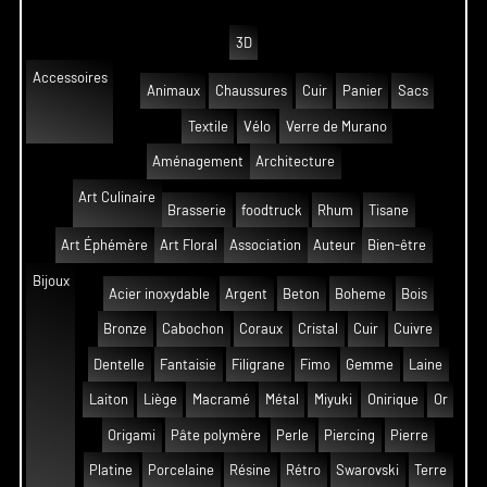
3D
Accessoires
Animaux
Chaussures
Cuir
Panier
Sacs
Textile
Vélo
Verre de Murano
Aménagement
Architecture
Art Culinaire
Brasserie
foodtruck
Rhum
Tisane
Art Éphémère
Art Floral
Association
Auteur
Bien-être
Bijoux
Acier inoxydable
Argent
Beton
Boheme
Bois
Bronze
Cabochon
Coraux
Cristal
Cuir
Cuivre
Dentelle
Fantaisie
Filigrane
Fimo
Gemme
Laine
Laiton
Liège
Macramé
Métal
Miyuki
Onirique
Or
Origami
Pâte polymère
Perle
Piercing
Pierre
Platine
Porcelaine
Résine
Rétro
Swarovski
Terre