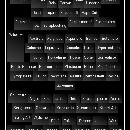
Bois
Carton
Lingerie
Objet
Origami
Papercraft
PaperCut
Papeterie
Papier mâché
Partenaires
3D
Scrapbooking
Peinture
Abstrait
Acrylique
Aquarelle
Bombe
Botaniste
Cubisme
Figurative
Gouache
Huile
Hyperréalisme
Pochoir
Porcelaine
Posca
Spray
Surréaliste
Petite Enfance
Photographie
Plasticien
Potier
Pret à porter
Pyrogravure
Quilling
Recyclage
Reliure
Rempailleur
Résine
Savonnier
Sculpture
Argile
Bois
carton
Métal
Papier
pierre
Verre
Sérigraphie
Showroom
Sneakarts
Steampunk
Street Art
String Art
Stylisme
Bébé
Enfant
Femme
Jeans
Wax