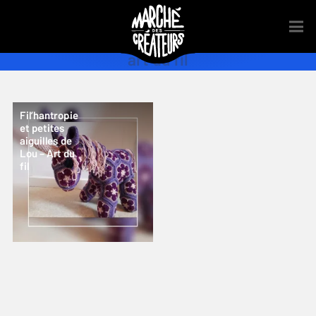
art du fil
Fil’hantropie
et petites
aiguilles de
Lou – Art du
fil