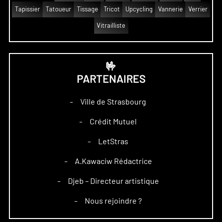
Tapissier
Tatoueur
Tissage
Tricot
Upcycling
Vannerie
Verrier
Vitrailliste
🤟
PARTENAIRES
Ville de Strasbourg
–
Crédit Mutuel
–
LetStras
–
A.Kawaciw Rédactrice
–
Djeb – Directeur artistique
–
Nous rejoindre ?
–