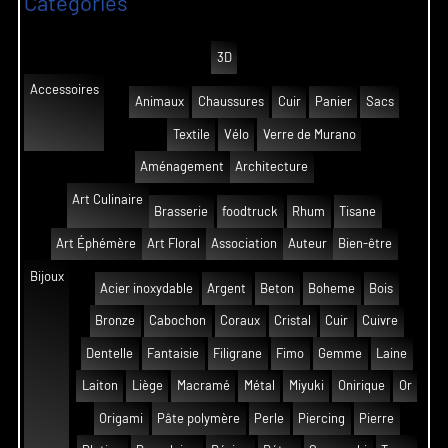
Catégories
3D
Accessoires
Animaux
Chaussures
Cuir
Panier
Sacs
Textile
Vélo
Verre de Murano
Aménagement
Architecture
Art Culinaire
Brasserie
foodtruck
Rhum
Tisane
Art Éphémère
Art Floral
Association
Auteur
Bien-être
Bijoux
Acier inoxydable
Argent
Beton
Boheme
Bois
Bronze
Cabochon
Coraux
Cristal
Cuir
Cuivre
Dentelle
Fantaisie
Filigrane
Fimo
Gemme
Laine
Laiton
Liège
Macramé
Métal
Miyuki
Onirique
Or
Origami
Pâte polymère
Perle
Piercing
Pierre