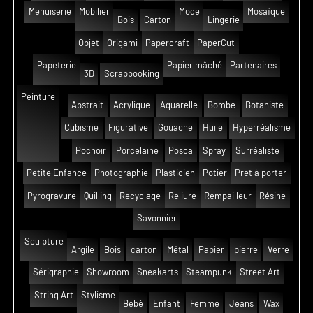
Menuiserie
Mobilier
Mode
Mosaïque
Bois
Carton
Lingerie
Objet
Origami
Papercraft
PaperCut
Papeterie
Papier mâché
Partenaires
3D
Scrapbooking
Peinture
Abstrait
Acrylique
Aquarelle
Bombe
Botaniste
Cubisme
Figurative
Gouache
Huile
Hyperréalisme
Pochoir
Porcelaine
Posca
Spray
Surréaliste
Petite Enfance
Photographie
Plasticien
Potier
Pret à porter
Pyrogravure
Quilling
Recyclage
Reliure
Rempailleur
Résine
Savonnier
Sculpture
Argile
Bois
carton
Métal
Papier
pierre
Verre
Sérigraphie
Showroom
Sneakarts
Steampunk
Street Art
String Art
Stylisme
Bébé
Enfant
Femme
Jeans
Wax