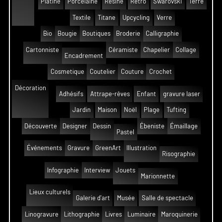
Platine
Porcelaine
Résine
Rétro
Swarovski
Terre
Textile
Titane
Upcycling
Verre
Bio
Bougie
Boutiques
Broderie
Calligraphie
Cartonniste
Céramiste
Chapelier
Collage
Encadrement
Cosmetique
Coutelier
Couture
Crochet
Décoration
Adhésifs
Attrape-rêves
Enfant
gravure laser
Jardin
Maison
Noël
Plage
Tufting
Découverte
Designer
Dessin
Ébeniste
Émaillage
Pastel
Événements
Gravure
GreenArt
Illustration
Risographie
Infographie
Interview
Jouets
Marionnette
Lieux culturels
Galerie d'art
Musée
Salle de spectacle
Linogravure
Lithographie
Livres
Luminaire
Maroquinerie