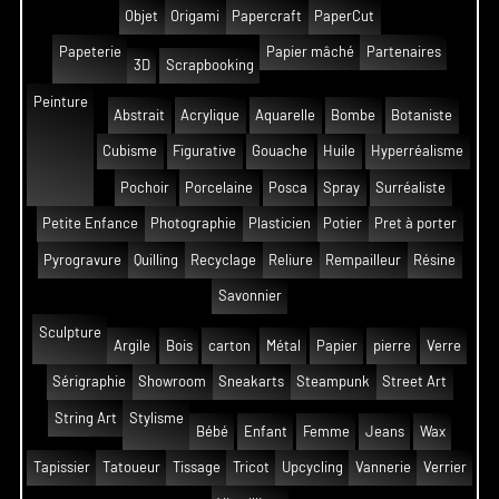
Objet
Origami
Papercraft
PaperCut
Papeterie
Papier mâché
Partenaires
3D
Scrapbooking
Peinture
Abstrait
Acrylique
Aquarelle
Bombe
Botaniste
Cubisme
Figurative
Gouache
Huile
Hyperréalisme
Pochoir
Porcelaine
Posca
Spray
Surréaliste
Petite Enfance
Photographie
Plasticien
Potier
Pret à porter
Pyrogravure
Quilling
Recyclage
Reliure
Rempailleur
Résine
Savonnier
Sculpture
Argile
Bois
carton
Métal
Papier
pierre
Verre
Sérigraphie
Showroom
Sneakarts
Steampunk
Street Art
String Art
Stylisme
Bébé
Enfant
Femme
Jeans
Wax
Tapissier
Tatoueur
Tissage
Tricot
Upcycling
Vannerie
Verrier