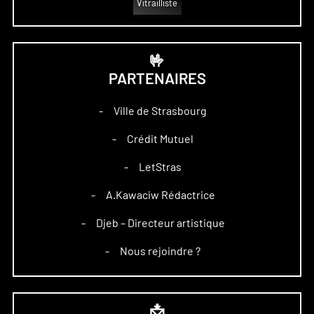
Vitrailliste
🤟
PARTENAIRES
Ville de Strasbourg
–
Crédit Mutuel
–
LetStras
–
A.Kawaciw Rédactrice
–
Djeb – Directeur artistique
–
Nous rejoindre ?
–
📩