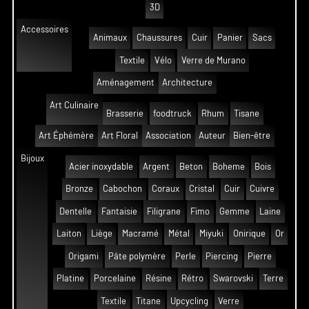
3D
Accessoires
Animaux
Chaussures
Cuir
Panier
Sacs
Textile
Vélo
Verre de Murano
Aménagement
Architecture
Art Culinaire
Brasserie
foodtruck
Rhum
Tisane
Art Éphémère
Art Floral
Association
Auteur
Bien-être
Bijoux
Acier inoxydable
Argent
Beton
Boheme
Bois
Bronze
Cabochon
Coraux
Cristal
Cuir
Cuivre
Dentelle
Fantaisie
Filigrane
Fimo
Gemme
Laine
Laiton
Liège
Macramé
Métal
Miyuki
Onirique
Or
Origami
Pâte polymère
Perle
Piercing
Pierre
Platine
Porcelaine
Résine
Rétro
Swarovski
Terre
Textile
Titane
Upcycling
Verre