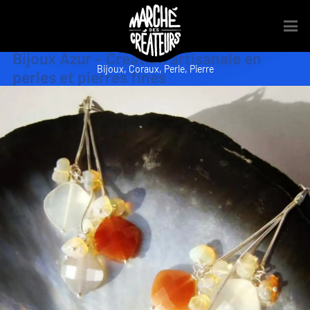
Bijoux Azur – Création artisanale en
Bijoux
,
Coraux
,
Perle
,
Pierre
perles et pierres fines