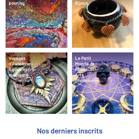
pouring
Bijoux
Voyages
Le Petit
d’Automne –
Monde de
Bijoux micro-
Phanouël –
macramé
Arts
divinatoires
Nos derniers inscrits