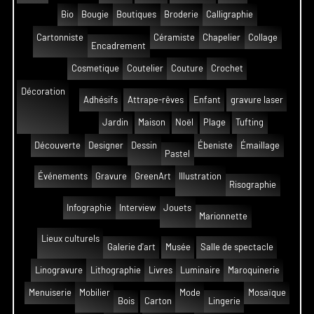
Bio
Bougie
Boutiques
Broderie
Calligraphie
Cartonniste
Céramiste
Chapelier
Collage
Encadrement
Cosmetique
Coutelier
Couture
Crochet
Décoration
Adhésifs
Attrape-rêves
Enfant
gravure laser
Jardin
Maison
Noël
Plage
Tufting
Découverte
Designer
Dessin
Ébeniste
Émaillage
Pastel
Événements
Gravure
GreenArt
Illustration
Risographie
Infographie
Interview
Jouets
Marionnette
Lieux culturels
Galerie d'art
Musée
Salle de spectacle
Linogravure
Lithographie
Livres
Luminaire
Maroquinerie
Menuiserie
Mobilier
Mode
Mosaïque
Bois
Carton
Lingerie