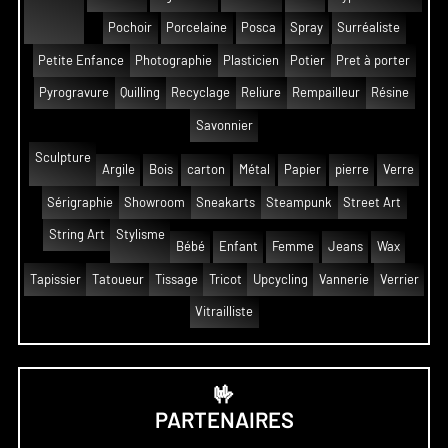
Pochoir
Porcelaine
Posca
Spray
Surréaliste
Petite Enfance
Photographie
Plasticien
Potier
Pret à porter
Pyrogravure
Quilling
Recyclage
Reliure
Rempailleur
Résine
Savonnier
Sculpture
Argile
Bois
carton
Métal
Papier
pierre
Verre
Sérigraphie
Showroom
Sneakarts
Steampunk
Street Art
String Art
Stylisme
Bébé
Enfant
Femme
Jeans
Wax
Tapissier
Tatoueur
Tissage
Tricot
Upcycling
Vannerie
Verrier
Vitrailliste
🤟
PARTENAIRES