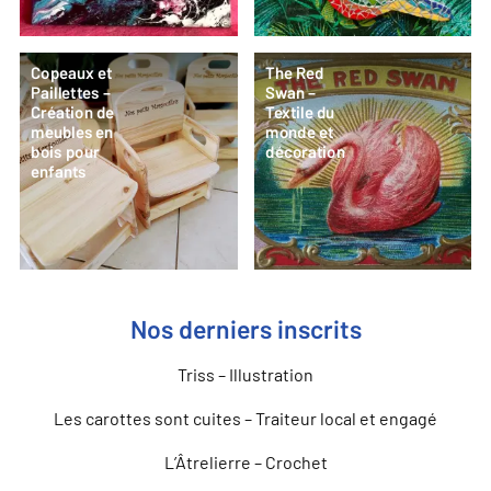
Copeaux et
The Red
Paillettes –
Swan –
Création de
Textile du
meubles en
monde et
bois pour
décoration
enfants
Nos derniers inscrits
Triss – Illustration
Les carottes sont cuites – Traiteur local et engagé
L’Âtrelierre – Crochet