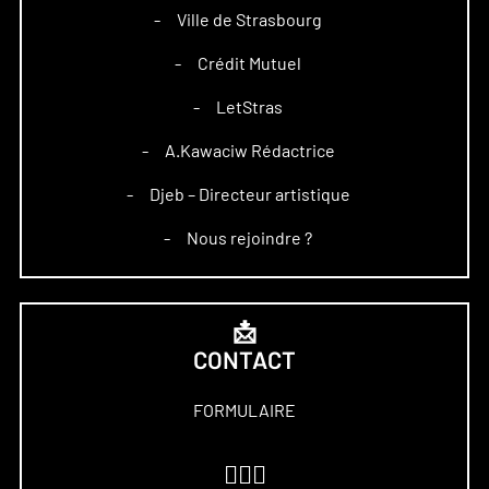
Ville de Strasbourg
–
Crédit Mutuel
–
LetStras
–
A.Kawaciw Rédactrice
–
Djeb – Directeur artistique
–
Nous rejoindre ?
–
📩
CONTACT
FORMULAIRE
🏋🏻‍♀️