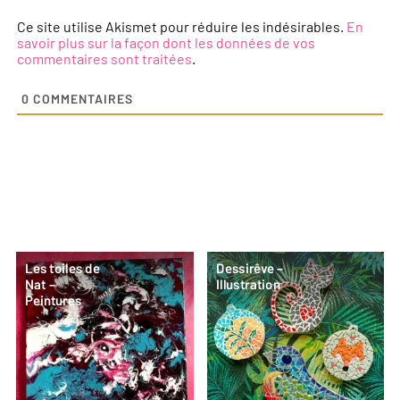
Ce site utilise Akismet pour réduire les indésirables.
En
savoir plus sur la façon dont les données de vos
commentaires sont traitées
.
0
COMMENTAIRES
Les toiles de
Dessirêve –
Nat –
Illustration
Peintures