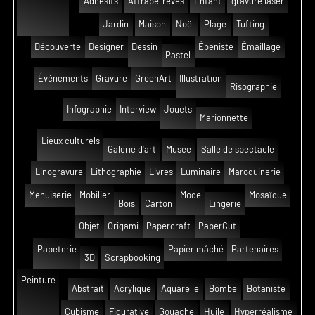
Adhésifs
Attrape-rêves
Enfant
gravure laser
Jardin
Maison
Noël
Plage
Tufting
Découverte
Designer
Dessin
Ébeniste
Émaillage
Pastel
Événements
Gravure
GreenArt
Illustration
Risographie
Infographie
Interview
Jouets
Marionnette
Lieux culturels
Galerie d'art
Musée
Salle de spectacle
Linogravure
Lithographie
Livres
Luminaire
Maroquinerie
Menuiserie
Mobilier
Mode
Mosaïque
Bois
Carton
Lingerie
Objet
Origami
Papercraft
PaperCut
Papeterie
Papier mâché
Partenaires
3D
Scrapbooking
Peinture
Abstrait
Acrylique
Aquarelle
Bombe
Botaniste
Cubisme
Figurative
Gouache
Huile
Hyperréalisme