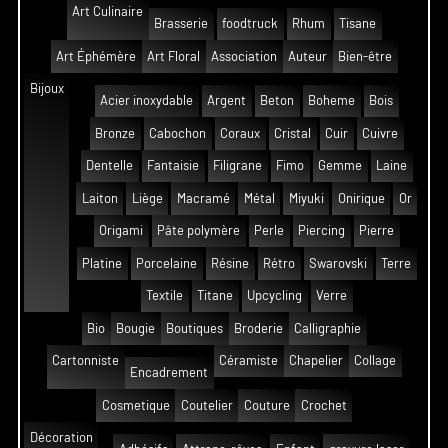
Art Culinaire
Brasserie
foodtruck
Rhum
Tisane
Art Éphémère
Art Floral
Association
Auteur
Bien-être
Bijoux
Acier inoxydable
Argent
Beton
Boheme
Bois
Bronze
Cabochon
Coraux
Cristal
Cuir
Cuivre
Dentelle
Fantaisie
Filigrane
Fimo
Gemme
Laine
Laiton
Liège
Macramé
Métal
Miyuki
Onirique
Or
Origami
Pâte polymère
Perle
Piercing
Pierre
Platine
Porcelaine
Résine
Rétro
Swarovski
Terre
Textile
Titane
Upcycling
Verre
Bio
Bougie
Boutiques
Broderie
Calligraphie
Cartonniste
Céramiste
Chapelier
Collage
Encadrement
Cosmetique
Coutelier
Couture
Crochet
Décoration