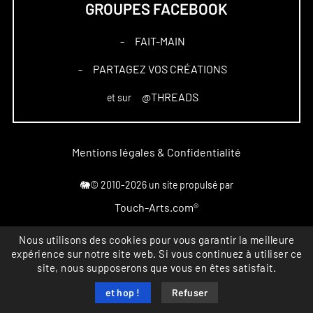
GROUPES FACEBOOK
FAIT-MAIN
–
PARTAGEZ VOS CRÉATIONS
–
@THREADS
et sur
Mentions légales & Confidentialité
🐘© 2010-2026 un site propulsé par
Touch-Arts.com®
Nous utilisons des cookies pour vous garantir la meilleure
Marque déposée
expérience sur notre site web. Si vous continuez à utiliser ce
All rights reserved
site, nous supposerons que vous en êtes satisfait.
INPI FR4867164
et hop !
Refuser