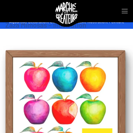
Aquarelle
,
Décoration
,
Découverte
,
Dessin
,
Illustration
,
Peinture
Zaza Mimosas – Illustration