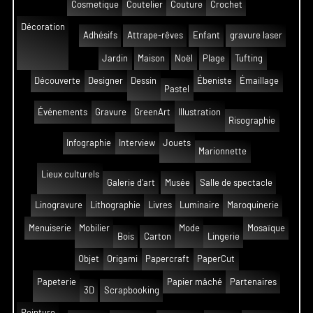
Cosmetique
Coutelier
Couture
Crochet
Décoration
Adhésifs
Attrape-rêves
Enfant
gravure laser
Jardin
Maison
Noël
Plage
Tufting
Découverte
Designer
Dessin
Ébeniste
Émaillage
Pastel
Événements
Gravure
GreenArt
Illustration
Risographie
Infographie
Interview
Jouets
Marionnette
Lieux culturels
Galerie d'art
Musée
Salle de spectacle
Linogravure
Lithographie
Livres
Luminaire
Maroquinerie
Menuiserie
Mobilier
Mode
Mosaïque
Bois
Carton
Lingerie
Objet
Origami
Papercraft
PaperCut
Papeterie
Papier mâché
Partenaires
3D
Scrapbooking
Peinture