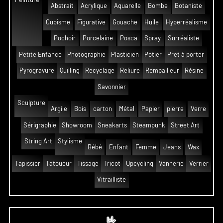
Abstrait
Acrylique
Aquarelle
Bombe
Botaniste
Cubisme
Figurative
Gouache
Huile
Hyperréalisme
Pochoir
Porcelaine
Posca
Spray
Surréaliste
Petite Enfance
Photographie
Plasticien
Potier
Pret à porter
Pyrogravure
Quilling
Recyclage
Reliure
Rempailleur
Résine
Savonnier
Sculpture
Argile
Bois
carton
Métal
Papier
pierre
Verre
Sérigraphie
Showroom
Sneakarts
Steampunk
Street Art
String Art
Stylisme
Bébé
Enfant
Femme
Jeans
Wax
Tapissier
Tatoueur
Tissage
Tricot
Upcycling
Vannerie
Verrier
Vitrailliste
🤟