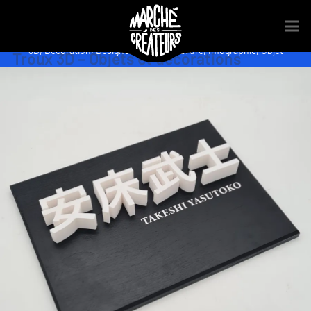
3D
,
Décoration
,
Designer
,
Dessin
,
Gravure
,
Infographie
,
Objet
Troux 3D – Objets et décorations