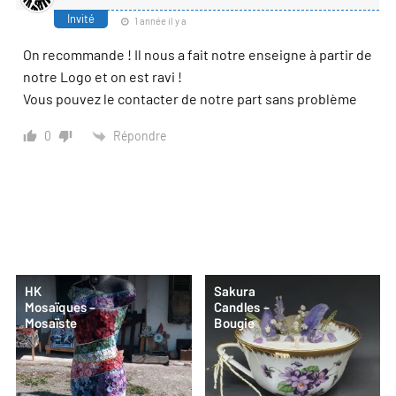
Invité
1 année il y a
On recommande ! Il nous a fait notre enseigne à partir de
notre Logo et on est ravi !
Vous pouvez le contacter de notre part sans problème
Répondre
0
HK
Sakura
Mosaïques –
Candles –
Mosaïste
Bougie