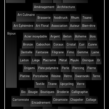
Aménagement
Architecture
Art Culinaire
Brasserie
foodtruck
Rhum
Tisane
Art Éphémère
Art Floral
Association
Auteur
Bien-être
Bijoux
Acier inoxydable
Argent
Beton
Boheme
Bois
Bronze
Cabochon
Coraux
Cristal
Cuir
Cuivre
Dentelle
Fantaisie
Filigrane
Fimo
Gemme
Laine
Laiton
Liège
Macramé
Métal
Miyuki
Onirique
Or
Origami
Pâte polymère
Perle
Piercing
Pierre
Platine
Porcelaine
Résine
Rétro
Swarovski
Terre
Textile
Titane
Upcycling
Verre
Bio
Bougie
Boutiques
Broderie
Calligraphie
Cartonniste
Céramiste
Chapelier
Collage
Encadrement