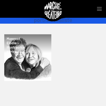
portrait réaliste
Mongeot
Elodie –
illustratrice
portraitiste