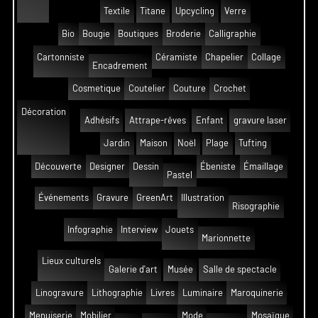
Textile
Titane
Upcycling
Verre
Bio
Bougie
Boutiques
Broderie
Calligraphie
Cartonniste
Céramiste
Chapelier
Collage
Encadrement
Cosmetique
Coutelier
Couture
Crochet
Décoration
Adhésifs
Attrape-rêves
Enfant
gravure laser
Jardin
Maison
Noël
Plage
Tufting
Découverte
Designer
Dessin
Ébeniste
Émaillage
Pastel
Événements
Gravure
GreenArt
Illustration
Risographie
Infographie
Interview
Jouets
Marionnette
Lieux culturels
Galerie d'art
Musée
Salle de spectacle
Linogravure
Lithographie
Livres
Luminaire
Maroquinerie
Menuiserie
Mobilier
Mode
Mosaïque