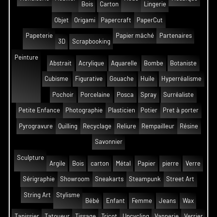
Bois
Carton
Lingerie
Objet
Origami
Papercraft
PaperCut
Papeterie
Papier mâché
Partenaires
3D
Scrapbooking
Peinture
Abstrait
Acrylique
Aquarelle
Bombe
Botaniste
Cubisme
Figurative
Gouache
Huile
Hyperréalisme
Pochoir
Porcelaine
Posca
Spray
Surréaliste
Petite Enfance
Photographie
Plasticien
Potier
Pret à porter
Pyrogravure
Quilling
Recyclage
Reliure
Rempailleur
Résine
Savonnier
Sculpture
Argile
Bois
carton
Métal
Papier
pierre
Verre
Sérigraphie
Showroom
Sneakarts
Steampunk
Street Art
String Art
Stylisme
Bébé
Enfant
Femme
Jeans
Wax
Tapissier
Tatoueur
Tissage
Tricot
Upcycling
Vannerie
Verrier