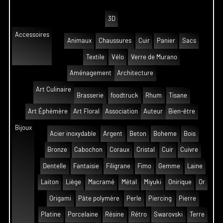
3D
Accessoires
Animaux
Chaussures
Cuir
Panier
Sacs
Textile
Vélo
Verre de Murano
Aménagement
Architecture
Art Culinaire
Brasserie
foodtruck
Rhum
Tisane
Art Éphémère
Art Floral
Association
Auteur
Bien-être
Bijoux
Acier inoxydable
Argent
Beton
Boheme
Bois
Bronze
Cabochon
Coraux
Cristal
Cuir
Cuivre
Dentelle
Fantaisie
Filigrane
Fimo
Gemme
Laine
Laiton
Liège
Macramé
Métal
Miyuki
Onirique
Or
Origami
Pâte polymère
Perle
Piercing
Pierre
Platine
Porcelaine
Résine
Rétro
Swarovski
Terre