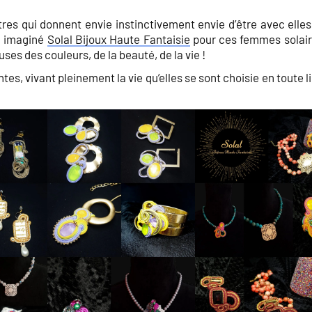
res qui donnent envie instinctivement envie d’être avec elles
ai imaginé
Solal Bijoux Haute Fantaisie
pour ces femmes solair
ses des couleurs, de la beauté, de la vie !
es, vivant pleinement la vie qu’elles se sont choisie en toute l