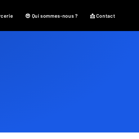
rcerie
😎 Qui sommes-nous ?
📩 Contact