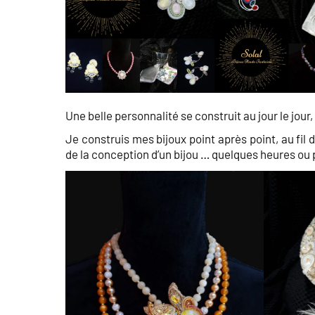
Une belle personnalité se construit au jour le jour
Je construis mes bijoux point après point, au fil 
de la conception d’un bijou … quelques heures ou p