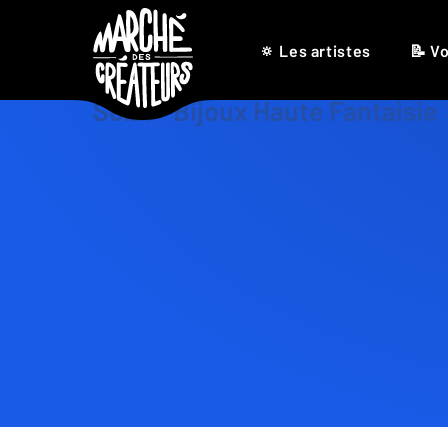
🔅 Les artistes
📝 Vo
Solal – Bijoux Haute Fantaisie