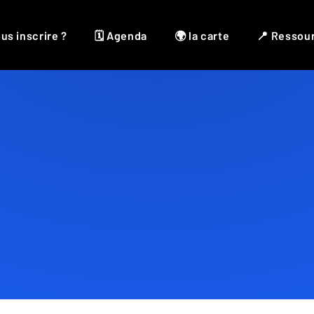
us inscrire ?
🗓 Agenda
🌍 la carte
📍 Ressou
Bijoux
,
Fantaisie
,
Onirique