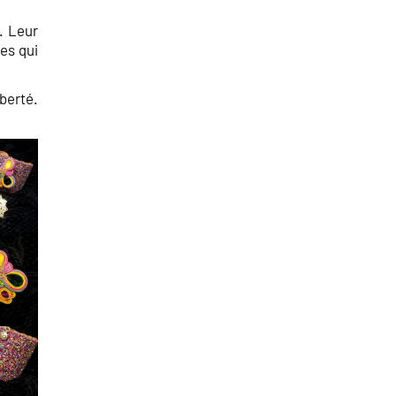
. Leur
es qui
iberté.