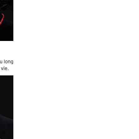
au long
 vie.