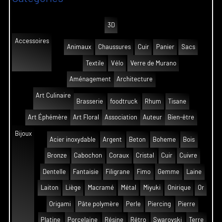
3D
Accessoires
Animaux
Chaussures
Cuir
Panier
Sacs
Textile
Vélo
Verre de Murano
Aménagement
Architecture
Art Culinaire
Brasserie
foodtruck
Rhum
Tisane
Art Éphémère
Art Floral
Association
Auteur
Bien-être
Bijoux
Acier inoxydable
Argent
Beton
Boheme
Bois
Bronze
Cabochon
Coraux
Cristal
Cuir
Cuivre
Dentelle
Fantaisie
Filigrane
Fimo
Gemme
Laine
Laiton
Liège
Macramé
Métal
Miyuki
Onirique
Or
Origami
Pâte polymère
Perle
Piercing
Pierre
Platine
Porcelaine
Résine
Rétro
Swarovski
Terre