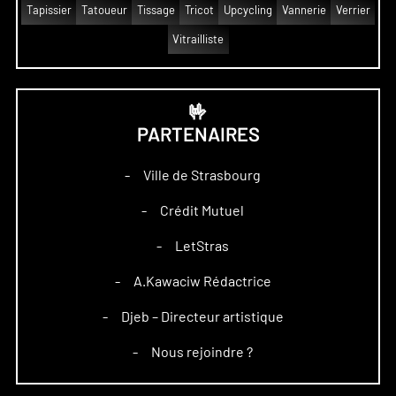
Tapissier
Tatoueur
Tissage
Tricot
Upcycling
Vannerie
Verrier
Vitrailliste
🤟
PARTENAIRES
Ville de Strasbourg
–
Crédit Mutuel
–
LetStras
–
A.Kawaciw Rédactrice
–
Djeb – Directeur artistique
–
Nous rejoindre ?
–