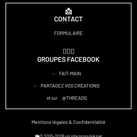
📩
CONTACT
FORMULAIRE
🏋🏻‍♀️
GROUPES FACEBOOK
FAIT-MAIN
–
PARTAGEZ VOS CRÉATIONS
–
@THREADS
et sur
Mentions légales & Confidentialité
🐘© 2010-2026 un site propulsé par