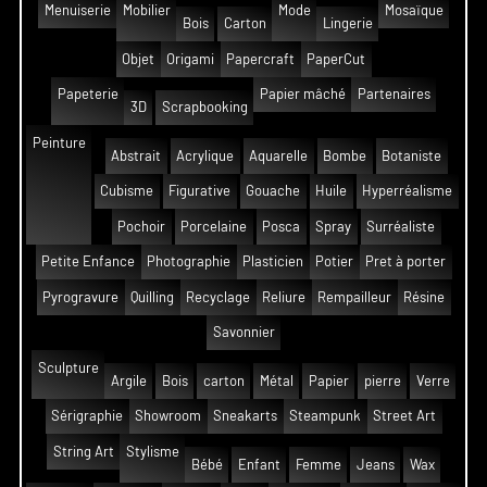
Menuiserie
Mobilier
Mode
Mosaïque
Bois
Carton
Lingerie
Objet
Origami
Papercraft
PaperCut
Papeterie
Papier mâché
Partenaires
3D
Scrapbooking
Peinture
Abstrait
Acrylique
Aquarelle
Bombe
Botaniste
Cubisme
Figurative
Gouache
Huile
Hyperréalisme
Pochoir
Porcelaine
Posca
Spray
Surréaliste
Petite Enfance
Photographie
Plasticien
Potier
Pret à porter
Pyrogravure
Quilling
Recyclage
Reliure
Rempailleur
Résine
Savonnier
Sculpture
Argile
Bois
carton
Métal
Papier
pierre
Verre
Sérigraphie
Showroom
Sneakarts
Steampunk
Street Art
String Art
Stylisme
Bébé
Enfant
Femme
Jeans
Wax