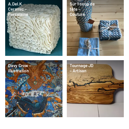
A.Del.K
Sur 1 coup de
Ceramic –
tête –
Porcelaine
Couture
Davy Crow –
Tournage JD
illustration
– Artisan