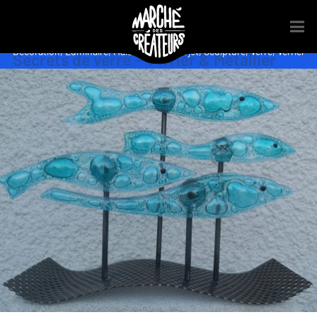
Décoration
,
Luminaire
,
Maison
,
Métal
,
Objet
,
Sculpture
,
Verre
,
Verrier
Secrets de verre – Verrier & Metallier