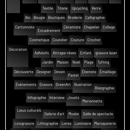
Textile
Titane
Upcycling
Verre
Bio
Bougie
Boutiques
Broderie
Calligraphie
Cartonniste
Céramiste
Chapelier
Collage
Encadrement
Cosmetique
Coutelier
Couture
Crochet
Décoration
Adhésifs
Attrape-rêves
Enfant
gravure laser
Jardin
Maison
Noël
Plage
Tufting
Découverte
Designer
Dessin
Ébeniste
Émaillage
Pastel
Événements
Gravure
GreenArt
Illustration
Risographie
Infographie
Interview
Jouets
Marionnette
Lieux culturels
Galerie d'art
Musée
Salle de spectacle
Linogravure
Lithographie
Livres
Luminaire
Maroquinerie