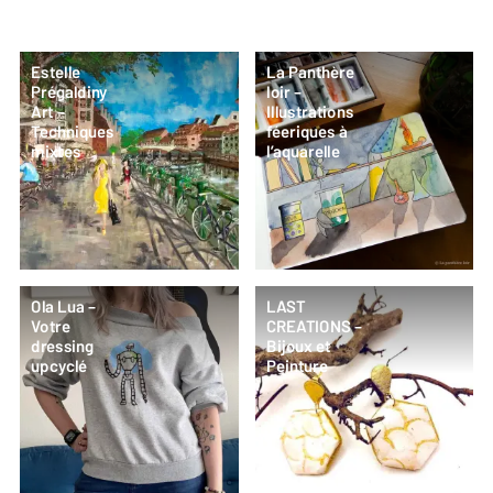
Estelle
La Panthère
Prégaldiny
loir –
Art –
Illustrations
Techniques
féeriques à
mixtes
l’aquarelle
Ola Lua –
LAST
Votre
CREATIONS –
dressing
Bijoux et
upcyclé
Peinture