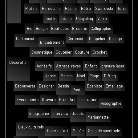
Platine
Porcelaine
Résine
Rétro
Swarovski
Terre
Textile
Titane
Upcycling
Verre
Bio
Bougie
Boutiques
Broderie
Calligraphie
Cartonniste
Céramiste
Chapelier
Collage
Encadrement
Cosmetique
Coutelier
Couture
Crochet
Décoration
Adhésifs
Attrape-rêves
Enfant
gravure laser
Jardin
Maison
Noël
Plage
Tufting
Découverte
Designer
Dessin
Ébeniste
Émaillage
Pastel
Événements
Gravure
GreenArt
Illustration
Risographie
Infographie
Interview
Jouets
Marionnette
Lieux culturels
Galerie d'art
Musée
Salle de spectacle