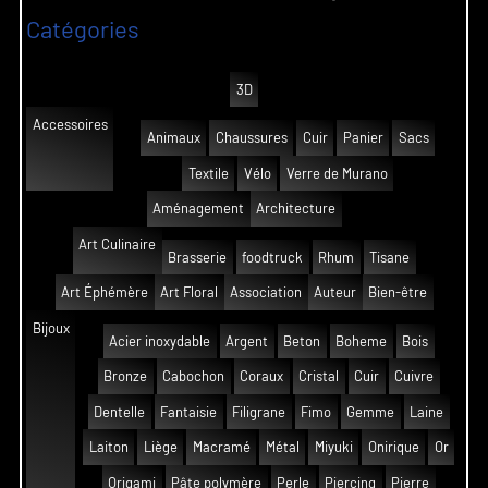
Catégories
3D
Accessoires
Animaux
Chaussures
Cuir
Panier
Sacs
Textile
Vélo
Verre de Murano
Aménagement
Architecture
Art Culinaire
Brasserie
foodtruck
Rhum
Tisane
Art Éphémère
Art Floral
Association
Auteur
Bien-être
Bijoux
Acier inoxydable
Argent
Beton
Boheme
Bois
Bronze
Cabochon
Coraux
Cristal
Cuir
Cuivre
Dentelle
Fantaisie
Filigrane
Fimo
Gemme
Laine
Laiton
Liège
Macramé
Métal
Miyuki
Onirique
Or
Origami
Pâte polymère
Perle
Piercing
Pierre