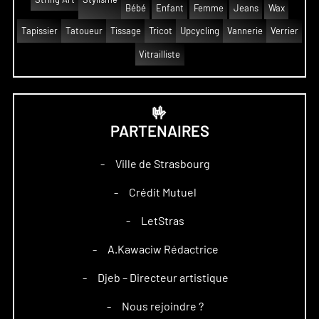
Bébé
Enfant
Femme
Jeans
Wax
Tapissier
Tatoueur
Tissage
Tricot
Upcycling
Vannerie
Verrier
Vitrailliste
🤟
PARTENAIRES
Ville de Strasbourg
–
Crédit Mutuel
–
LetStras
–
A.Kawaciw Rédactrice
–
Djeb – Directeur artistique
–
Nous rejoindre ?
–