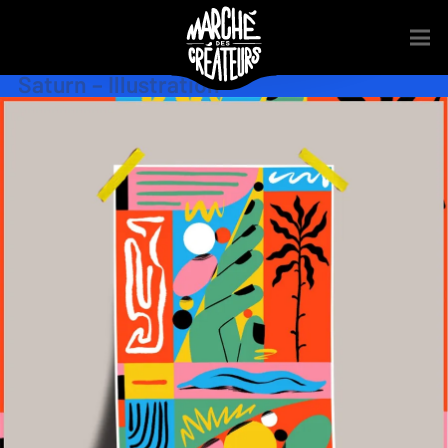
Acrylique
,
Aquarelle
,
Illustration
,
Infographie
,
Peinture
,
Sérigraphie
,
Street Art
Saturn – Illustration