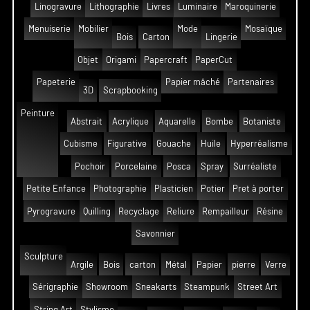
Linogravure
Lithographie
Livres
Luminaire
Maroquinerie
Menuiserie
Mobilier
Mode
Mosaïque
Bois
Carton
Lingerie
Objet
Origami
Papercraft
PaperCut
Papeterie
Papier mâché
Partenaires
3D
Scrapbooking
Peinture
Abstrait
Acrylique
Aquarelle
Bombe
Botaniste
Cubisme
Figurative
Gouache
Huile
Hyperréalisme
Pochoir
Porcelaine
Posca
Spray
Surréaliste
Petite Enfance
Photographie
Plasticien
Potier
Pret à porter
Pyrogravure
Quilling
Recyclage
Reliure
Rempailleur
Résine
Savonnier
Sculpture
Argile
Bois
carton
Métal
Papier
pierre
Verre
Sérigraphie
Showroom
Sneakarts
Steampunk
Street Art
String Art
Stylisme