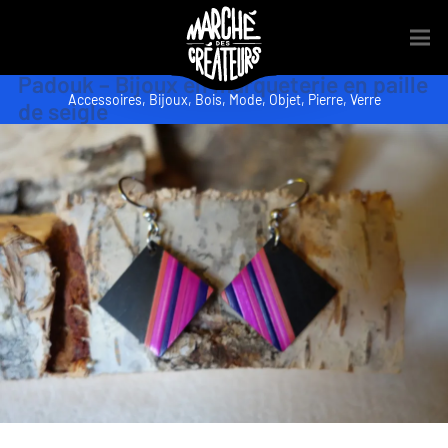
Padouk – Bijoux en marqueterie en paille
Accessoires
,
Bijoux
,
Bois
,
Mode
,
Objet
,
Pierre
,
Verre
de seigle