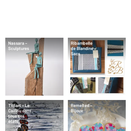
Nassara –
Ribambelle
Sculptures
de Blandine –
Sacs
Tildart – Le
Remelted –
Caillou dans
Bijoux
tous ses
états