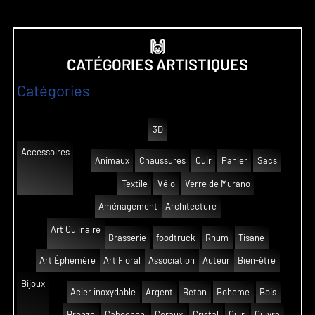
🙌
CATÉGORIES ARTISTIQUES
Catégories
3D
Accessoires
Animaux
Chaussures
Cuir
Panier
Sacs
Textile
Vélo
Verre de Murano
Aménagement
Architecture
Art Culinaire
Brasserie
foodtruck
Rhum
Tisane
Art Éphémère
Art Floral
Association
Auteur
Bien-être
Bijoux
Acier inoxydable
Argent
Beton
Boheme
Bois
Bronze
Cabochon
Coraux
Cristal
Cuir
Cuivre