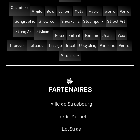
Sculpture
Argile
Bois
carton
Métal
Papier
pierre
Verre
Sérigraphie
Showroom
Sneakarts
Steampunk
Street Art
String Art
Stylisme
Bébé
Enfant
Femme
Jeans
Wax
Tapissier
Tatoueur
Tissage
Tricot
Upcycling
Vannerie
Verrier
Vitrailliste
🤟
PARTENAIRES
Ville de Strasbourg
–
Crédit Mutuel
–
LetStras
–