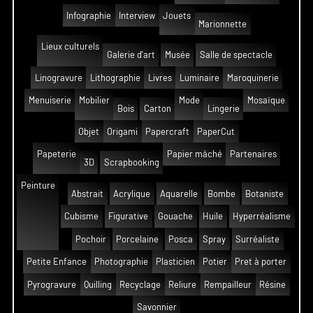
Infographie
Interview
Jouets
Marionnette
Lieux culturels
Galerie d'art
Musée
Salle de spectacle
Linogravure
Lithographie
Livres
Luminaire
Maroquinerie
Menuiserie
Mobilier
Mode
Mosaïque
Bois
Carton
Lingerie
Objet
Origami
Papercraft
PaperCut
Papeterie
Papier mâché
Partenaires
3D
Scrapbooking
Peinture
Abstrait
Acrylique
Aquarelle
Bombe
Botaniste
Cubisme
Figurative
Gouache
Huile
Hyperréalisme
Pochoir
Porcelaine
Posca
Spray
Surréaliste
Petite Enfance
Photographie
Plasticien
Potier
Pret à porter
Pyrogravure
Quilling
Recyclage
Reliure
Rempailleur
Résine
Savonnier