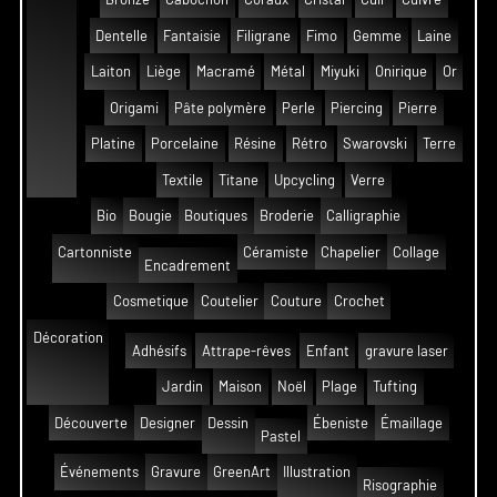
Dentelle
Fantaisie
Filigrane
Fimo
Gemme
Laine
Laiton
Liège
Macramé
Métal
Miyuki
Onirique
Or
Origami
Pâte polymère
Perle
Piercing
Pierre
Platine
Porcelaine
Résine
Rétro
Swarovski
Terre
Textile
Titane
Upcycling
Verre
Bio
Bougie
Boutiques
Broderie
Calligraphie
Cartonniste
Céramiste
Chapelier
Collage
Encadrement
Cosmetique
Coutelier
Couture
Crochet
Décoration
Adhésifs
Attrape-rêves
Enfant
gravure laser
Jardin
Maison
Noël
Plage
Tufting
Découverte
Designer
Dessin
Ébeniste
Émaillage
Pastel
Événements
Gravure
GreenArt
Illustration
Risographie