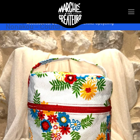
Accessoires
,
Couture
,
Sacs
,
Textile
,
Upcycling
Nonakou – Couture