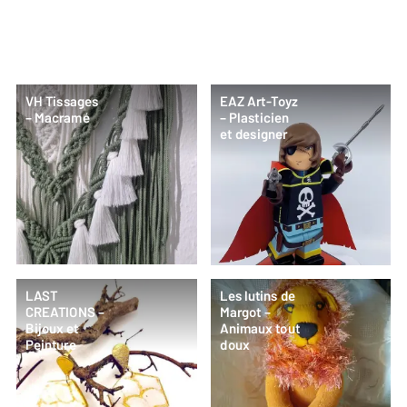
VH Tissages
EAZ Art-Toyz
– Macramé
– Plasticien
et designer
LAST
Les lutins de
CREATIONS –
Margot –
Bijoux et
Animaux tout
Peinture
doux