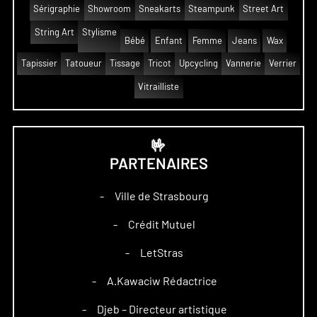
Sérigraphie
Showroom
Sneakarts
Steampunk
Street Art
String Art
Stylisme
Bébé
Enfant
Femme
Jeans
Wax
Tapissier
Tatoueur
Tissage
Tricot
Upcycling
Vannerie
Verrier
Vitrailliste
🤟
PARTENAIRES
Ville de Strasbourg
–
Crédit Mutuel
–
LetStras
–
A.Kawaciw Rédactrice
–
Djeb – Directeur artistique
–