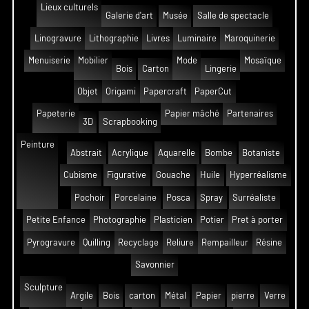
Lieux culturels
Galerie d'art
Musée
Salle de spectacle
Linogravure
Lithographie
Livres
Luminaire
Maroquinerie
Menuiserie
Mobilier
Mode
Mosaïque
Bois
Carton
Lingerie
Objet
Origami
Papercraft
PaperCut
Papeterie
Papier mâché
Partenaires
3D
Scrapbooking
Peinture
Abstrait
Acrylique
Aquarelle
Bombe
Botaniste
Cubisme
Figurative
Gouache
Huile
Hyperréalisme
Pochoir
Porcelaine
Posca
Spray
Surréaliste
Petite Enfance
Photographie
Plasticien
Potier
Pret à porter
Pyrogravure
Quilling
Recyclage
Reliure
Rempailleur
Résine
Savonnier
Sculpture
Argile
Bois
carton
Métal
Papier
pierre
Verre