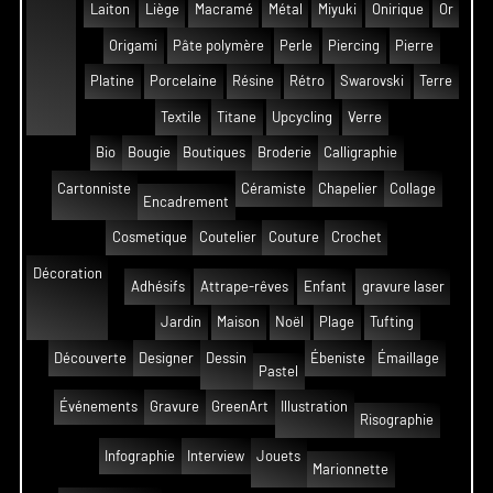
Laiton
Liège
Macramé
Métal
Miyuki
Onirique
Or
Origami
Pâte polymère
Perle
Piercing
Pierre
Platine
Porcelaine
Résine
Rétro
Swarovski
Terre
Textile
Titane
Upcycling
Verre
Bio
Bougie
Boutiques
Broderie
Calligraphie
Cartonniste
Céramiste
Chapelier
Collage
Encadrement
Cosmetique
Coutelier
Couture
Crochet
Décoration
Adhésifs
Attrape-rêves
Enfant
gravure laser
Jardin
Maison
Noël
Plage
Tufting
Découverte
Designer
Dessin
Ébeniste
Émaillage
Pastel
Événements
Gravure
GreenArt
Illustration
Risographie
Infographie
Interview
Jouets
Marionnette