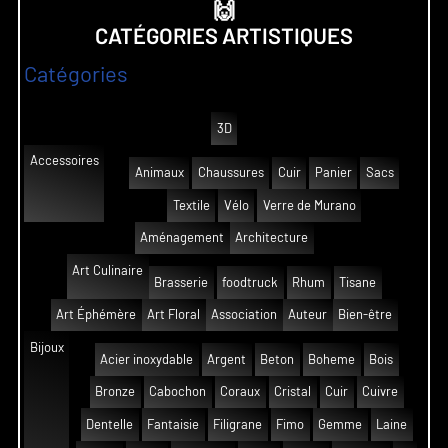
🙌
CATÉGORIES ARTISTIQUES
Catégories
3D
Accessoires
Animaux
Chaussures
Cuir
Panier
Sacs
Textile
Vélo
Verre de Murano
Aménagement
Architecture
Art Culinaire
Brasserie
foodtruck
Rhum
Tisane
Art Éphémère
Art Floral
Association
Auteur
Bien-être
Bijoux
Acier inoxydable
Argent
Beton
Boheme
Bois
Bronze
Cabochon
Coraux
Cristal
Cuir
Cuivre
Dentelle
Fantaisie
Filigrane
Fimo
Gemme
Laine