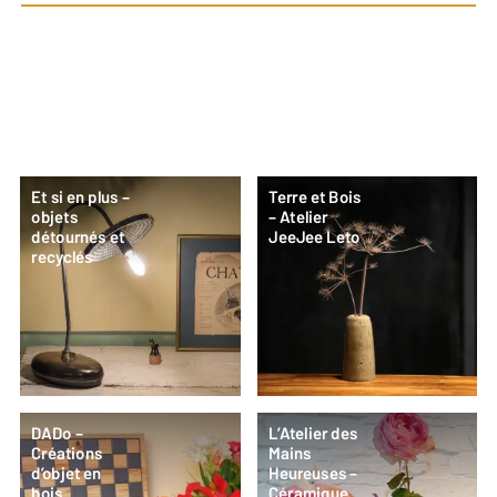
Et si en plus –
Terre et Bois
objets
– Atelier
détournés et
JeeJee Leto
recyclés
DADo –
L’Atelier des
Créations
Mains
d’objet en
Heureuses –
bois
Céramique