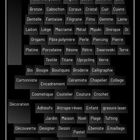
Bronze
Cabochon
Coraux
Cristal
Cuir
Cuivre
Dentelle
Fantaisie
Filigrane
Fimo
Gemme
Laine
Laiton
Liège
Macramé
Métal
Miyuki
Onirique
Or
Origami
Pâte polymère
Perle
Piercing
Pierre
Platine
Porcelaine
Résine
Rétro
Swarovski
Terre
Textile
Titane
Upcycling
Verre
Bio
Bougie
Boutiques
Broderie
Calligraphie
Cartonniste
Céramiste
Chapelier
Collage
Encadrement
Cosmetique
Coutelier
Couture
Crochet
Décoration
Adhésifs
Attrape-rêves
Enfant
gravure laser
Jardin
Maison
Noël
Plage
Tufting
Découverte
Designer
Dessin
Ébeniste
Émaillage
Pastel