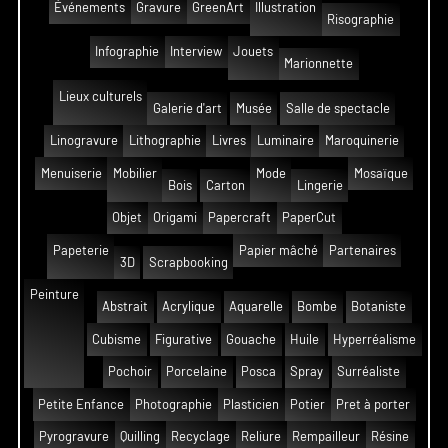
Événements
Gravure
GreenArt
Illustration
Risographie
Infographie
Interview
Jouets
Marionnette
Lieux culturels
Galerie d'art
Musée
Salle de spectacle
Linogravure
Lithographie
Livres
Luminaire
Maroquinerie
Menuiserie
Mobilier
Mode
Mosaïque
Bois
Carton
Lingerie
Objet
Origami
Papercraft
PaperCut
Papeterie
Papier mâché
Partenaires
3D
Scrapbooking
Peinture
Abstrait
Acrylique
Aquarelle
Bombe
Botaniste
Cubisme
Figurative
Gouache
Huile
Hyperréalisme
Pochoir
Porcelaine
Posca
Spray
Surréaliste
Petite Enfance
Photographie
Plasticien
Potier
Pret à porter
Pyrogravure
Quilling
Recyclage
Reliure
Rempailleur
Résine