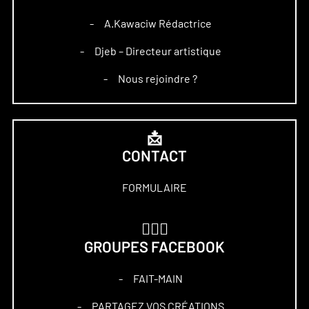
A.Kawaciw Rédactrice
–
Djeb – Directeur artistique
–
Nous rejoindre ?
–
📩
CONTACT
FORMULAIRE
🏋🏻‍♀️
GROUPES FACEBOOK
FAIT-MAIN
–
PARTAGEZ VOS CRÉATIONS
–