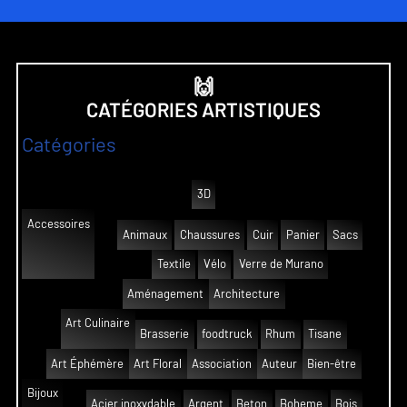
🙌
CATÉGORIES ARTISTIQUES
Catégories
3D
Accessoires
Animaux
Chaussures
Cuir
Panier
Sacs
Textile
Vélo
Verre de Murano
Aménagement
Architecture
Art Culinaire
Brasserie
foodtruck
Rhum
Tisane
Art Éphémère
Art Floral
Association
Auteur
Bien-être
Bijoux
Acier inoxydable
Argent
Beton
Boheme
Bois