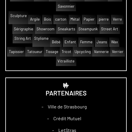
Savonnier
Sculpture
Argile
Bois
carton
Métal
Papier
pierre
Verre
Sérigraphie
Showroom
Sneakarts
Steampunk
Street Art
String Art
Stylisme
Bébé
Enfant
Femme
Jeans
Wax
Tapissier
Tatoueur
Tissage
Tricot
Upcycling
Vannerie
Verrier
Vitrailliste
🤟
PARTENAIRES
Ville de Strasbourg
–
Crédit Mutuel
–
LetStras
–