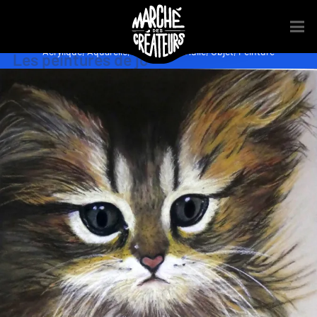
Acrylique
,
Aquarelle
,
Décoration
,
Huile
,
Objet
,
Peinture
Les peintures de jo