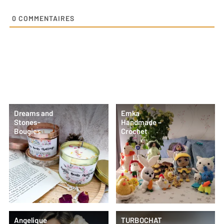
0
COMMENTAIRES
Dreams and
Emka
Stones-
Handmade –
Bougies
Crochet
Angelique
TURBOCHAT