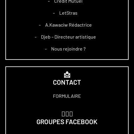
Crédit Mutuel
–
LetStras
–
A.Kawaciw Rédactrice
–
Djeb – Directeur artistique
–
Nous rejoindre ?
–
📩
CONTACT
FORMULAIRE
🏋🏻‍♀️
GROUPES FACEBOOK