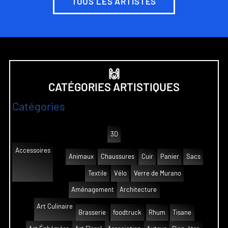
TOUS LES ARTISTES
🙌
CATÉGORIES ARTISTIQUES
Catégories
3D
Accessoires
Animaux
Chaussures
Cuir
Panier
Sacs
Textile
Vélo
Verre de Murano
Aménagement
Architecture
Art Culinaire
Brasserie
foodtruck
Rhum
Tisane