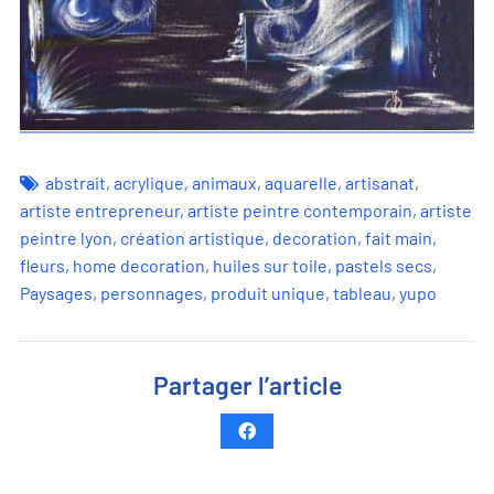
abstrait
,
acrylique
,
animaux
,
aquarelle
,
artisanat
,
artiste entrepreneur
,
artiste peintre contemporain
,
artiste
peintre lyon
,
création artistique
,
decoration
,
fait main
,
fleurs
,
home decoration
,
huiles sur toile
,
pastels secs
,
Paysages
,
personnages
,
produit unique
,
tableau
,
yupo
Partager l’article