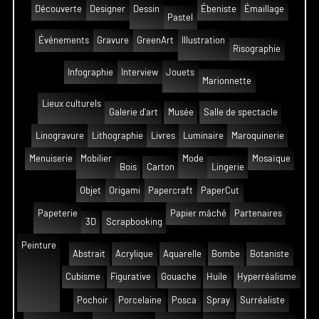
Découverte
Designer
Dessin
Ébeniste
Émaillage
Pastel
Événements
Gravure
GreenArt
Illustration
Risographie
Infographie
Interview
Jouets
Marionnette
Lieux culturels
Galerie d'art
Musée
Salle de spectacle
Linogravure
Lithographie
Livres
Luminaire
Maroquinerie
Menuiserie
Mobilier
Mode
Mosaïque
Bois
Carton
Lingerie
Objet
Origami
Papercraft
PaperCut
Papeterie
Papier mâché
Partenaires
3D
Scrapbooking
Peinture
Abstrait
Acrylique
Aquarelle
Bombe
Botaniste
Cubisme
Figurative
Gouache
Huile
Hyperréalisme
Pochoir
Porcelaine
Posca
Spray
Surréaliste