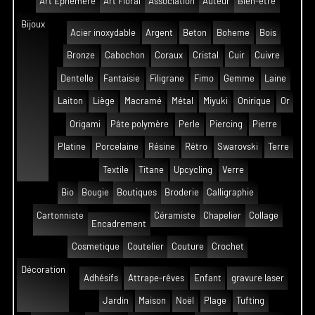
Art Éphémère
Art Floral
Association
Auteur
Bien-être
Bijoux
Acier inoxydable
Argent
Beton
Boheme
Bois
Bronze
Cabochon
Coraux
Cristal
Cuir
Cuivre
Dentelle
Fantaisie
Filigrane
Fimo
Gemme
Laine
Laiton
Liège
Macramé
Métal
Miyuki
Onirique
Or
Origami
Pâte polymère
Perle
Piercing
Pierre
Platine
Porcelaine
Résine
Rétro
Swarovski
Terre
Textile
Titane
Upcycling
Verre
Bio
Bougie
Boutiques
Broderie
Calligraphie
Cartonniste
Céramiste
Chapelier
Collage
Encadrement
Cosmetique
Coutelier
Couture
Crochet
Décoration
Adhésifs
Attrape-rêves
Enfant
gravure laser
Jardin
Maison
Noël
Plage
Tufting