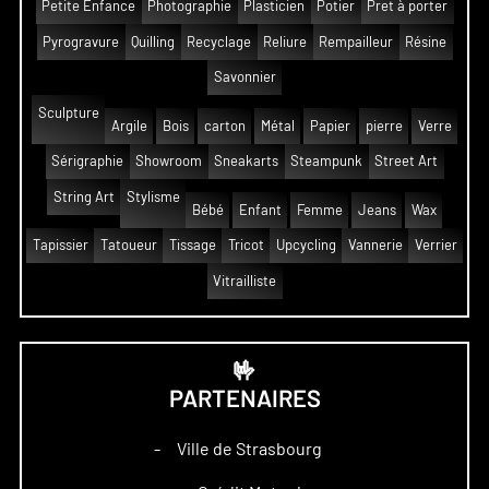
Petite Enfance
Photographie
Plasticien
Potier
Pret à porter
Pyrogravure
Quilling
Recyclage
Reliure
Rempailleur
Résine
Savonnier
Sculpture
Argile
Bois
carton
Métal
Papier
pierre
Verre
Sérigraphie
Showroom
Sneakarts
Steampunk
Street Art
String Art
Stylisme
Bébé
Enfant
Femme
Jeans
Wax
Tapissier
Tatoueur
Tissage
Tricot
Upcycling
Vannerie
Verrier
Vitrailliste
🤟
PARTENAIRES
Ville de Strasbourg
–