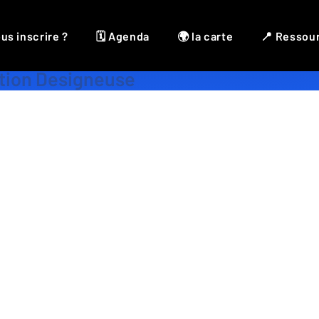
us inscrire ?
🗓 Agenda
🌍 la carte
📍 Ressou
Designer
,
Illustration
,
Infographie
tion Designeuse