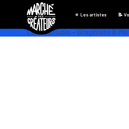
🔅 Les artistes
📝 Vo
LeimaStudio – Graphiste & Mo