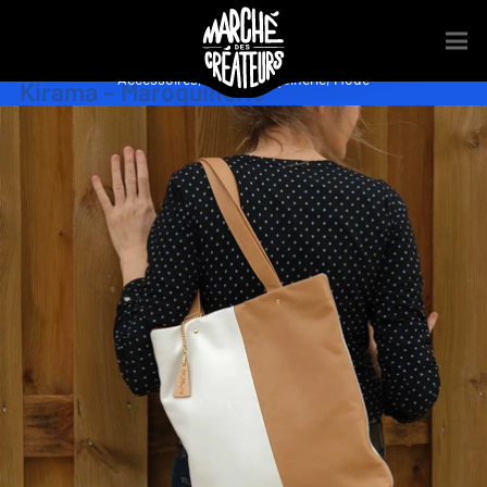
Accessoires
,
Cuir
,
Maroquinerie
,
Mode
Kirama – Maroquinerie