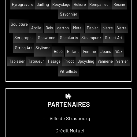
Pyrogravure
Quilling
Recyclage
Reliure
Rempailleur
Résine
Savonnier
Sculpture
Argile
Bois
carton
Métal
Papier
pierre
Verre
Sérigraphie
Showroom
Sneakarts
Steampunk
Street Art
String Art
Stylisme
Bébé
Enfant
Femme
Jeans
Wax
Tapissier
Tatoueur
Tissage
Tricot
Upcycling
Vannerie
Verrier
Vitrailliste
🤟
PARTENAIRES
Ville de Strasbourg
–
Crédit Mutuel
–