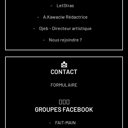
LetStras
–
A.Kawaciw Rédactrice
–
Djeb – Directeur artistique
–
Nous rejoindre ?
–
📩
CONTACT
FORMULAIRE
🏋🏻‍♀️
GROUPES FACEBOOK
FAIT-MAIN
–