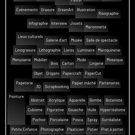
Pastel
Événements
Gravure
GreenArt
Illustration
Risographie
Infographie
Interview
Jouets
Marionnette
Lieux culturels
Galerie d'art
Musée
Salle de spectacle
Linogravure
Lithographie
Livres
Luminaire
Maroquinerie
Menuiserie
Mobilier
Mode
Mosaïque
Bois
Carton
Lingerie
Objet
Origami
Papercraft
PaperCut
Papeterie
Papier mâché
Partenaires
3D
Scrapbooking
Peinture
Abstrait
Acrylique
Aquarelle
Bombe
Botaniste
Cubisme
Figurative
Gouache
Huile
Hyperréalisme
Pochoir
Porcelaine
Posca
Spray
Surréaliste
Petite Enfance
Photographie
Plasticien
Potier
Pret à porter