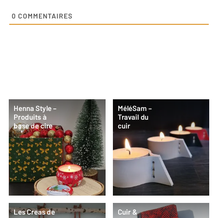
0
COMMENTAIRES
Henna Style –
MéléSam –
Produits à
Travail du
base de cire
cuir
Les Creas de
Cuir &