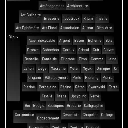
Aménagement
Architecture
Art Culinaire
Brasserie
foodtruck
Rhum
Tisane
Art Éphémère
Art Floral
Association
Auteur
Bien-être
Bijoux
Acier inoxydable
Argent
Beton
Boheme
Bois
Bronze
Cabochon
Coraux
Cristal
Cuir
Cuivre
Dentelle
Fantaisie
Filigrane
Fimo
Gemme
Laine
Laiton
Liège
Macramé
Métal
Miyuki
Onirique
Or
Origami
Pâte polymère
Perle
Piercing
Pierre
Platine
Porcelaine
Résine
Rétro
Swarovski
Terre
Textile
Titane
Upcycling
Verre
Bio
Bougie
Boutiques
Broderie
Calligraphie
Cartonniste
Céramiste
Chapelier
Collage
Encadrement
Cosmetique
Coutelier
Couture
Crochet