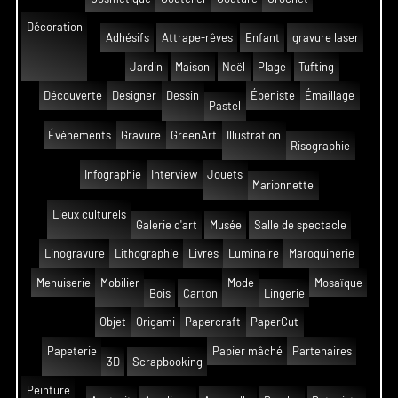
Décoration
Adhésifs
Attrape-rêves
Enfant
gravure laser
Jardin
Maison
Noël
Plage
Tufting
Découverte
Designer
Dessin
Ébeniste
Émaillage
Pastel
Événements
Gravure
GreenArt
Illustration
Risographie
Infographie
Interview
Jouets
Marionnette
Lieux culturels
Galerie d'art
Musée
Salle de spectacle
Linogravure
Lithographie
Livres
Luminaire
Maroquinerie
Menuiserie
Mobilier
Mode
Mosaïque
Bois
Carton
Lingerie
Objet
Origami
Papercraft
PaperCut
Papeterie
Papier mâché
Partenaires
3D
Scrapbooking
Peinture