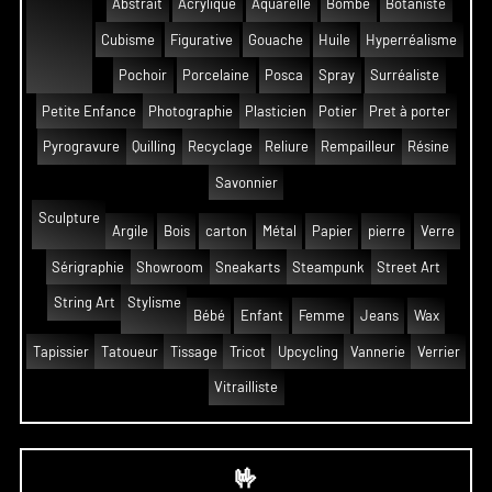
Abstrait
Acrylique
Aquarelle
Bombe
Botaniste
Cubisme
Figurative
Gouache
Huile
Hyperréalisme
Pochoir
Porcelaine
Posca
Spray
Surréaliste
Petite Enfance
Photographie
Plasticien
Potier
Pret à porter
Pyrogravure
Quilling
Recyclage
Reliure
Rempailleur
Résine
Savonnier
Sculpture
Argile
Bois
carton
Métal
Papier
pierre
Verre
Sérigraphie
Showroom
Sneakarts
Steampunk
Street Art
String Art
Stylisme
Bébé
Enfant
Femme
Jeans
Wax
Tapissier
Tatoueur
Tissage
Tricot
Upcycling
Vannerie
Verrier
Vitrailliste
🤟