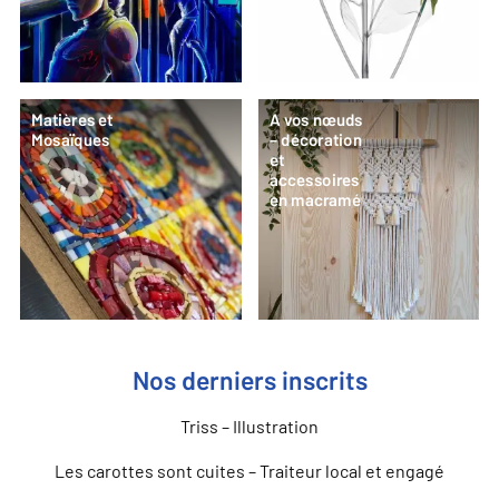
Matières et
A vos nœuds
Mosaïques
– décoration
et
accessoires
en macramé
Nos derniers inscrits
Triss – Illustration
Les carottes sont cuites – Traiteur local et engagé