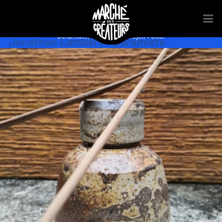
Céramiste
,
Décoration
,
Objet
,
Potier
Jonathan Lambert – Céramiste