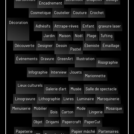
Encadrement
Cosmetique
Coutelier
Couture
Crochet
Décoration
Adhésifs
Attrape-rêves
Enfant
gravure laser
Jardin
Maison
Noël
Plage
Tufting
Découverte
Designer
Dessin
Ébeniste
Émaillage
Pastel
Événements
Gravure
GreenArt
Illustration
Risographie
Infographie
Interview
Jouets
Marionnette
Lieux culturels
Galerie d'art
Musée
Salle de spectacle
Linogravure
Lithographie
Livres
Luminaire
Maroquinerie
Menuiserie
Mobilier
Mode
Mosaïque
Bois
Carton
Lingerie
Objet
Origami
Papercraft
PaperCut
Papeterie
Papier mâché
Partenaires