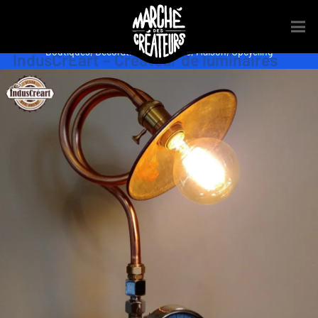
Boutiques
,
Décoration
,
Luminaire
,
Maison
,
Upcycling
IndusCrÈart – Créateur de luminaires