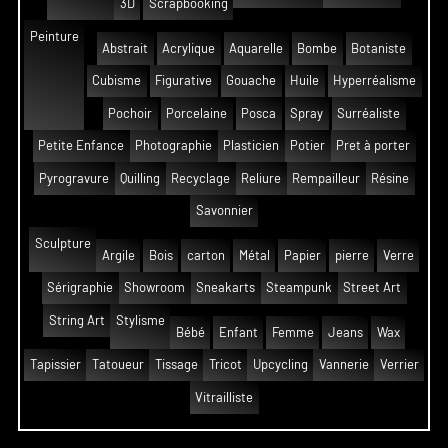
3D
Scrapbooking
Peinture
Abstrait
Acrylique
Aquarelle
Bombe
Botaniste
Cubisme
Figurative
Gouache
Huile
Hyperréalisme
Pochoir
Porcelaine
Posca
Spray
Surréaliste
Petite Enfance
Photographie
Plasticien
Potier
Pret à porter
Pyrogravure
Quilling
Recyclage
Reliure
Rempailleur
Résine
Savonnier
Sculpture
Argile
Bois
carton
Métal
Papier
pierre
Verre
Sérigraphie
Showroom
Sneakarts
Steampunk
Street Art
String Art
Stylisme
Bébé
Enfant
Femme
Jeans
Wax
Tapissier
Tatoueur
Tissage
Tricot
Upcycling
Vannerie
Verrier
Vitrailliste