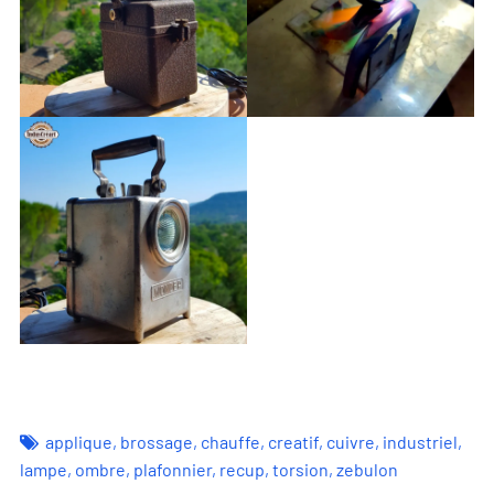
applique
,
brossage
,
chauffe
,
creatif
,
cuivre
,
industriel
,
lampe
,
ombre
,
plafonnier
,
recup
,
torsion
,
zebulon