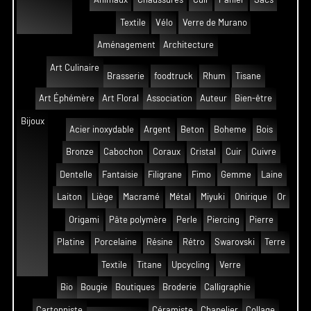
Textile
Vélo
Verre de Murano
Aménagement
Architecture
Art Culinaire
Brasserie
foodtruck
Rhum
Tisane
Art Éphémère
Art Floral
Association
Auteur
Bien-être
Bijoux
Acier inoxydable
Argent
Beton
Boheme
Bois
Bronze
Cabochon
Coraux
Cristal
Cuir
Cuivre
Dentelle
Fantaisie
Filigrane
Fimo
Gemme
Laine
Laiton
Liège
Macramé
Métal
Miyuki
Onirique
Or
Origami
Pâte polymère
Perle
Piercing
Pierre
Platine
Porcelaine
Résine
Rétro
Swarovski
Terre
Textile
Titane
Upcycling
Verre
Bio
Bougie
Boutiques
Broderie
Calligraphie
Cartonniste
Céramiste
Chapelier
Collage