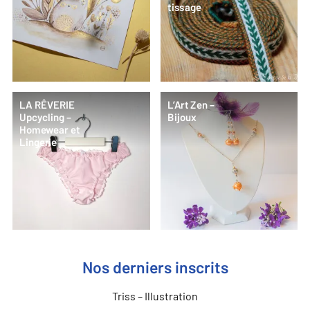
tissage
LA RÊVERIE
L’Art Zen –
Upcycling –
Bijoux
Homewear et
Lingerie
Nos derniers inscrits
Triss – Illustration