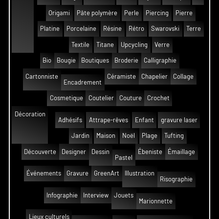
Origami
Pâte polymère
Perle
Piercing
Pierre
Platine
Porcelaine
Résine
Rétro
Swarovski
Terre
Textile
Titane
Upcycling
Verre
Bio
Bougie
Boutiques
Broderie
Calligraphie
Cartonniste
Céramiste
Chapelier
Collage
Encadrement
Cosmetique
Coutelier
Couture
Crochet
Décoration
Adhésifs
Attrape-rêves
Enfant
gravure laser
Jardin
Maison
Noël
Plage
Tufting
Découverte
Designer
Dessin
Ébeniste
Émaillage
Pastel
Événements
Gravure
GreenArt
Illustration
Risographie
Infographie
Interview
Jouets
Marionnette
Lieux culturels