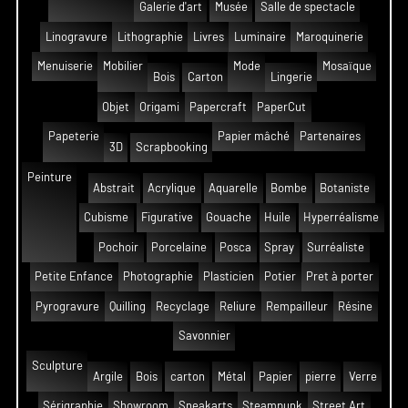
Galerie d'art
Musée
Salle de spectacle
Linogravure
Lithographie
Livres
Luminaire
Maroquinerie
Menuiserie
Mobilier
Mode
Mosaïque
Bois
Carton
Lingerie
Objet
Origami
Papercraft
PaperCut
Papeterie
Papier mâché
Partenaires
3D
Scrapbooking
Peinture
Abstrait
Acrylique
Aquarelle
Bombe
Botaniste
Cubisme
Figurative
Gouache
Huile
Hyperréalisme
Pochoir
Porcelaine
Posca
Spray
Surréaliste
Petite Enfance
Photographie
Plasticien
Potier
Pret à porter
Pyrogravure
Quilling
Recyclage
Reliure
Rempailleur
Résine
Savonnier
Sculpture
Argile
Bois
carton
Métal
Papier
pierre
Verre
Sérigraphie
Showroom
Sneakarts
Steampunk
Street Art