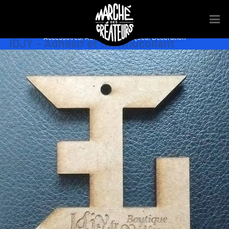
Accessoires
,
Adhésifs
,
Boutiques
,
Décoration
IDJY – Adhésif et thermocollant