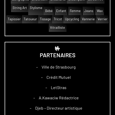
String Art
Stylisme
Bébé
Enfant
Femme
Jeans
Wax
Tapissier
Tatoueur
Tissage
Tricot
Upcycling
Vannerie
Verrier
Vitrailliste
🤟
PARTENAIRES
Ville de Strasbourg
–
Crédit Mutuel
–
LetStras
–
A.Kawaciw Rédactrice
–
Djeb – Directeur artistique
–