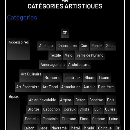
CATÉGORIES ARTISTIQUES
Catégories
3D
Accessoires
Animaux
Chaussures
Cuir
Panier
Sacs
Textile
Vélo
Verre de Murano
Aménagement
Architecture
Art Culinaire
Brasserie
foodtruck
Rhum
Tisane
Art Éphémère
Art Floral
Association
Auteur
Bien-être
Bijoux
Acier inoxydable
Argent
Beton
Boheme
Bois
Bronze
Cabochon
Coraux
Cristal
Cuir
Cuivre
Dentelle
Fantaisie
Filigrane
Fimo
Gemme
Laine
Laiton
Liège
Macramé
Métal
Miyuki
Onirique
Or