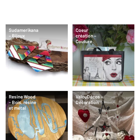
Sudamerikana
Coeur
– Bijoux
création –
Couture
Resine Wood
ValouDécos –
– Bois, résine
Décoration
et métal