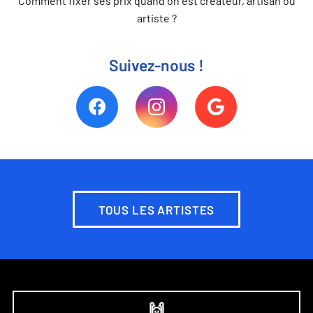
Comment fixer ses prix quand on est créateur, artisan ou
artiste ?
Suivez-nous !
TOUS LES ARTISTES
🙌