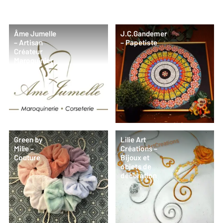
Âme Jumelle
J.C.Gandemer
– Artisan
– Papetiste
Créateur
Maroquinier
Green by
Lilie Art
Milie –
Créations –
Couture
Bijoux et
objets de
décoration