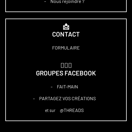
Nous rejoindre ?
–
📩
CONTACT
FORMULAIRE
🏋🏻‍♀️
GROUPES FACEBOOK
FAIT-MAIN
–
PARTAGEZ VOS CRÉATIONS
–
@THREADS
et sur