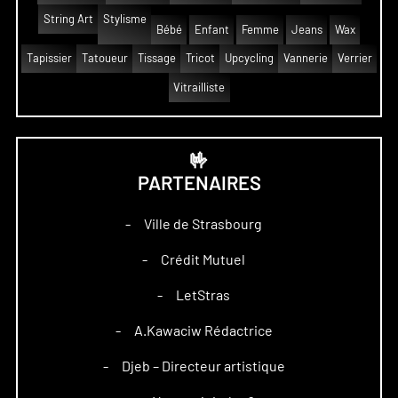
String Art
Stylisme
Bébé
Enfant
Femme
Jeans
Wax
Tapissier
Tatoueur
Tissage
Tricot
Upcycling
Vannerie
Verrier
Vitrailliste
🤟
PARTENAIRES
Ville de Strasbourg
–
Crédit Mutuel
–
LetStras
–
A.Kawaciw Rédactrice
–
Djeb – Directeur artistique
–