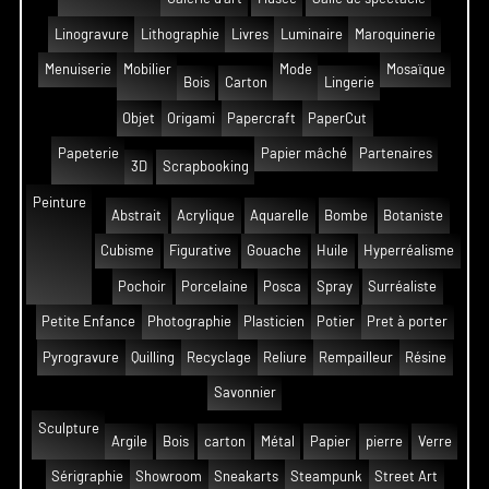
Linogravure
Lithographie
Livres
Luminaire
Maroquinerie
Menuiserie
Mobilier
Mode
Mosaïque
Bois
Carton
Lingerie
Objet
Origami
Papercraft
PaperCut
Papeterie
Papier mâché
Partenaires
3D
Scrapbooking
Peinture
Abstrait
Acrylique
Aquarelle
Bombe
Botaniste
Cubisme
Figurative
Gouache
Huile
Hyperréalisme
Pochoir
Porcelaine
Posca
Spray
Surréaliste
Petite Enfance
Photographie
Plasticien
Potier
Pret à porter
Pyrogravure
Quilling
Recyclage
Reliure
Rempailleur
Résine
Savonnier
Sculpture
Argile
Bois
carton
Métal
Papier
pierre
Verre
Sérigraphie
Showroom
Sneakarts
Steampunk
Street Art