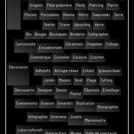
Origami
Pâte polymère
Perle
Piercing
Pierre
Platine
Porcelaine
Résine
Rétro
Swarovski
Terre
Textile
Titane
Upcycling
Verre
Bio
Bougie
Boutiques
Broderie
Calligraphie
Cartonniste
Céramiste
Chapelier
Collage
Encadrement
Cosmetique
Coutelier
Couture
Crochet
Décoration
Adhésifs
Attrape-rêves
Enfant
gravure laser
Jardin
Maison
Noël
Plage
Tufting
Découverte
Designer
Dessin
Ébeniste
Émaillage
Pastel
Événements
Gravure
GreenArt
Illustration
Risographie
Infographie
Interview
Jouets
Marionnette
Lieux culturels
Galerie d'art
Musée
Salle de spectacle