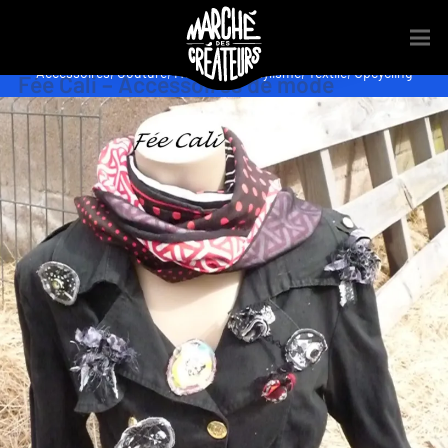
Accessoires
,
Couture
,
Mode
,
Sacs
,
Stylisme
,
Textile
,
Upcycling
Fée Cali – Accessoires de mode