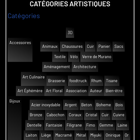
CATÉGORIES ARTISTIQUES
Catégories
3D
Accessoires
Animaux
Chaussures
Cuir
Panier
Sacs
Textile
Vélo
Verre de Murano
Aménagement
Architecture
Art Culinaire
Brasserie
foodtruck
Rhum
Tisane
Art Éphémère
Art Floral
Association
Auteur
Bien-être
Bijoux
Acier inoxydable
Argent
Beton
Boheme
Bois
Bronze
Cabochon
Coraux
Cristal
Cuir
Cuivre
Dentelle
Fantaisie
Filigrane
Fimo
Gemme
Laine
Laiton
Liège
Macramé
Métal
Miyuki
Onirique
Or