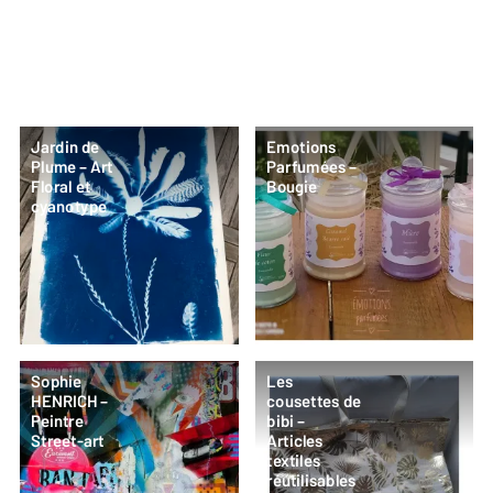
Jardin de
Emotions
Plume – Art
Parfumées –
Floral et
Bougie
cyanotype
Sophie
Les
HENRICH –
cousettes de
Peintre
bibi –
Street-art
Articles
textiles
réutilisables