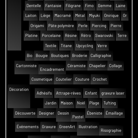
Dentelle
Fantaisie
Filigrane
Fimo
Gemme
Laine
Laiton
Liège
Macramé
Métal
Miyuki
Onirique
Or
Origami
Pâte polymère
Perle
Piercing
Pierre
Platine
Porcelaine
Résine
Rétro
Swarovski
Terre
Textile
Titane
Upcycling
Verre
Bio
Bougie
Boutiques
Broderie
Calligraphie
Cartonniste
Céramiste
Chapelier
Collage
Encadrement
Cosmetique
Coutelier
Couture
Crochet
Décoration
Adhésifs
Attrape-rêves
Enfant
gravure laser
Jardin
Maison
Noël
Plage
Tufting
Découverte
Designer
Dessin
Ébeniste
Émaillage
Pastel
Événements
Gravure
GreenArt
Illustration
Risographie