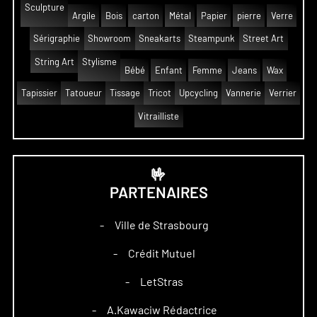
Sculpture
Argile
Bois
carton
Métal
Papier
pierre
Verre
Sérigraphie
Showroom
Sneakarts
Steampunk
Street Art
String Art
Stylisme
Bébé
Enfant
Femme
Jeans
Wax
Tapissier
Tatoueur
Tissage
Tricot
Upcycling
Vannerie
Verrier
Vitrailliste
🤟
PARTENAIRES
Ville de Strasbourg
–
Crédit Mutuel
–
LetStras
–
A.Kawaciw Rédactrice
–