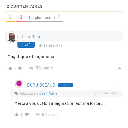
2
COMMENTAIRES
Le plus récent
Jean Marie
Invité
2 années il y a
Maglifique et ingenieux
Répondre
1
DURUISSEAUD
Invité
Répondre à
Jean Marie
2 années il y a
Merci à vous . Mon imagination est ma force …
1
Répondre