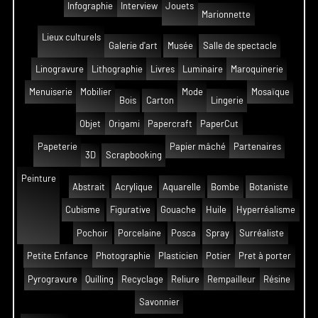
Infographie
Interview
Jouets
Marionnette
Lieux culturels
Galerie d'art
Musée
Salle de spectacle
Linogravure
Lithographie
Livres
Luminaire
Maroquinerie
Menuiserie
Mobilier
Mode
Mosaïque
Bois
Carton
Lingerie
Objet
Origami
Papercraft
PaperCut
Papeterie
Papier mâché
Partenaires
3D
Scrapbooking
Peinture
Abstrait
Acrylique
Aquarelle
Bombe
Botaniste
Cubisme
Figurative
Gouache
Huile
Hyperréalisme
Pochoir
Porcelaine
Posca
Spray
Surréaliste
Petite Enfance
Photographie
Plasticien
Potier
Pret à porter
Pyrogravure
Quilling
Recyclage
Reliure
Rempailleur
Résine
Savonnier