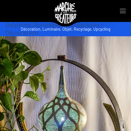
Delphine Duruisseaud Créations –
Décoration
,
Luminaire
,
Objet
,
Recyclage
,
Upcycling
Décoration