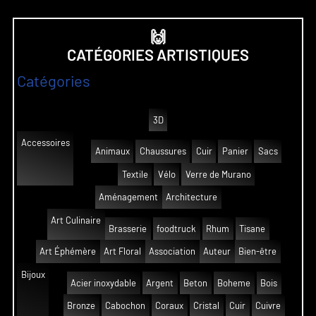
🙌
CATÉGORIES ARTISTIQUES
Catégories
3D
Accessoires
Animaux
Chaussures
Cuir
Panier
Sacs
Textile
Vélo
Verre de Murano
Aménagement
Architecture
Art Culinaire
Brasserie
foodtruck
Rhum
Tisane
Art Éphémère
Art Floral
Association
Auteur
Bien-être
Bijoux
Acier inoxydable
Argent
Beton
Boheme
Bois
Bronze
Cabochon
Coraux
Cristal
Cuir
Cuivre