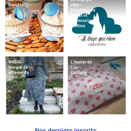
Bougies
rêve –
Créations de
bijoux et
accessoires
textiles
WASNI –
L’Atelier de
Marque de
Lou –
vêtements
Couture
Nos derniers inscrits