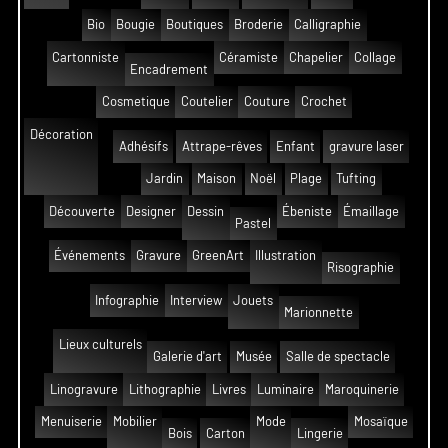
Bio
Bougie
Boutiques
Broderie
Calligraphie
Cartonniste
Céramiste
Chapelier
Collage
Encadrement
Cosmetique
Coutelier
Couture
Crochet
Décoration
Adhésifs
Attrape-rêves
Enfant
gravure laser
Jardin
Maison
Noël
Plage
Tufting
Découverte
Designer
Dessin
Ébeniste
Émaillage
Pastel
Événements
Gravure
GreenArt
Illustration
Risographie
Infographie
Interview
Jouets
Marionnette
Lieux culturels
Galerie d'art
Musée
Salle de spectacle
Linogravure
Lithographie
Livres
Luminaire
Maroquinerie
Menuiserie
Mobilier
Mode
Mosaïque
Bois
Carton
Lingerie