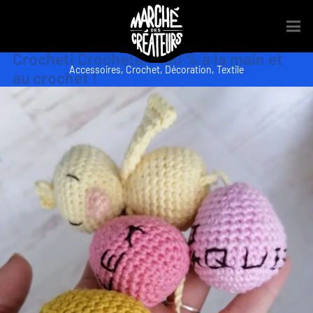
Crocheti Crocheta – 100 % à la main et
Accessoires
,
Crochet
,
Décoration
,
Textile
au crochet !