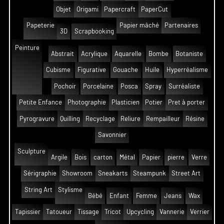
Objet
Origami
Papercraft
PaperCut
Papeterie
Papier mâché
Partenaires
3D
Scrapbooking
Peinture
Abstrait
Acrylique
Aquarelle
Bombe
Botaniste
Cubisme
Figurative
Gouache
Huile
Hyperréalisme
Pochoir
Porcelaine
Posca
Spray
Surréaliste
Petite Enfance
Photographie
Plasticien
Potier
Pret à porter
Pyrogravure
Quilling
Recyclage
Reliure
Rempailleur
Résine
Savonnier
Sculpture
Argile
Bois
carton
Métal
Papier
pierre
Verre
Sérigraphie
Showroom
Sneakarts
Steampunk
Street Art
String Art
Stylisme
Bébé
Enfant
Femme
Jeans
Wax
Tapissier
Tatoueur
Tissage
Tricot
Upcycling
Vannerie
Verrier