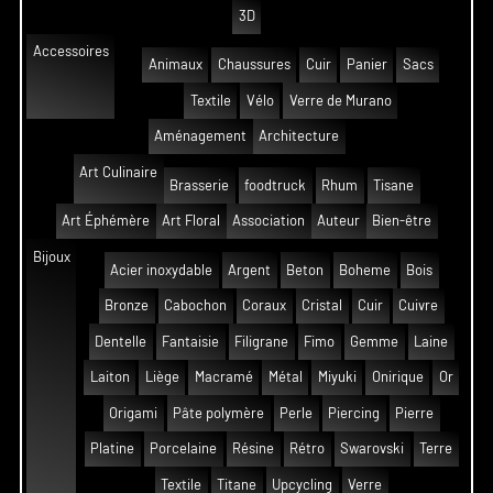
3D
Accessoires
Animaux
Chaussures
Cuir
Panier
Sacs
Textile
Vélo
Verre de Murano
Aménagement
Architecture
Art Culinaire
Brasserie
foodtruck
Rhum
Tisane
Art Éphémère
Art Floral
Association
Auteur
Bien-être
Bijoux
Acier inoxydable
Argent
Beton
Boheme
Bois
Bronze
Cabochon
Coraux
Cristal
Cuir
Cuivre
Dentelle
Fantaisie
Filigrane
Fimo
Gemme
Laine
Laiton
Liège
Macramé
Métal
Miyuki
Onirique
Or
Origami
Pâte polymère
Perle
Piercing
Pierre
Platine
Porcelaine
Résine
Rétro
Swarovski
Terre
Textile
Titane
Upcycling
Verre