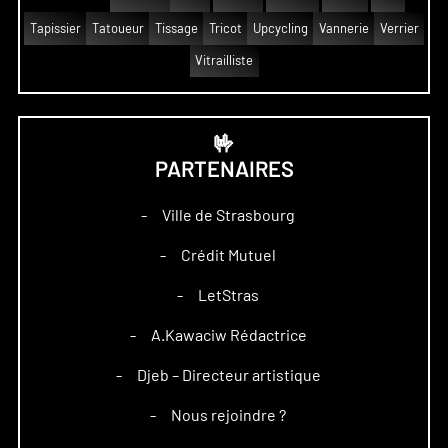
Tapissier
Tatoueur
Tissage
Tricot
Upcycling
Vannerie
Verrier
Vitrailliste
🤟
PARTENAIRES
Ville de Strasbourg
–
Crédit Mutuel
–
LetStras
–
A.Kawaciw Rédactrice
–
Djeb – Directeur artistique
–
Nous rejoindre ?
–