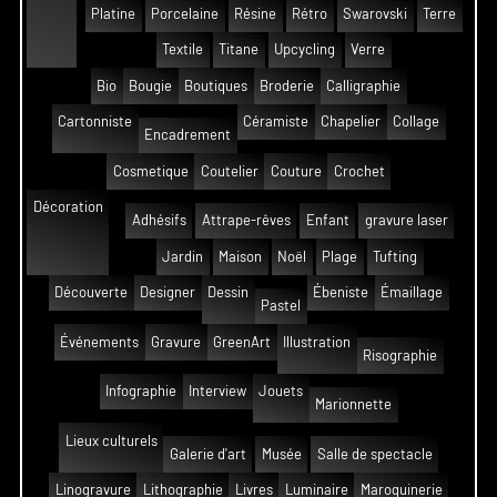
Platine
Porcelaine
Résine
Rétro
Swarovski
Terre
Textile
Titane
Upcycling
Verre
Bio
Bougie
Boutiques
Broderie
Calligraphie
Cartonniste
Céramiste
Chapelier
Collage
Encadrement
Cosmetique
Coutelier
Couture
Crochet
Décoration
Adhésifs
Attrape-rêves
Enfant
gravure laser
Jardin
Maison
Noël
Plage
Tufting
Découverte
Designer
Dessin
Ébeniste
Émaillage
Pastel
Événements
Gravure
GreenArt
Illustration
Risographie
Infographie
Interview
Jouets
Marionnette
Lieux culturels
Galerie d'art
Musée
Salle de spectacle
Linogravure
Lithographie
Livres
Luminaire
Maroquinerie