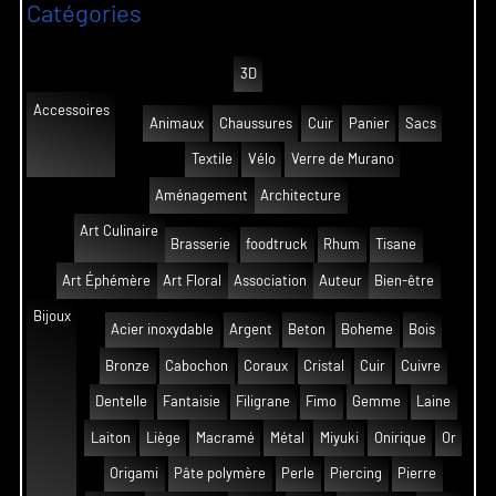
Catégories
3D
Accessoires
Animaux
Chaussures
Cuir
Panier
Sacs
Textile
Vélo
Verre de Murano
Aménagement
Architecture
Art Culinaire
Brasserie
foodtruck
Rhum
Tisane
Art Éphémère
Art Floral
Association
Auteur
Bien-être
Bijoux
Acier inoxydable
Argent
Beton
Boheme
Bois
Bronze
Cabochon
Coraux
Cristal
Cuir
Cuivre
Dentelle
Fantaisie
Filigrane
Fimo
Gemme
Laine
Laiton
Liège
Macramé
Métal
Miyuki
Onirique
Or
Origami
Pâte polymère
Perle
Piercing
Pierre