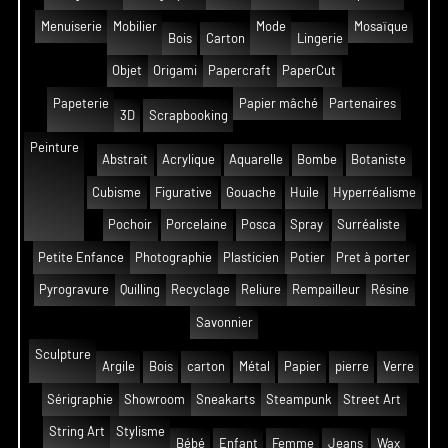
Menuiserie
Mobilier
Mode
Mosaïque
Bois
Carton
Lingerie
Objet
Origami
Papercraft
PaperCut
Papeterie
Papier mâché
Partenaires
3D
Scrapbooking
Peinture
Abstrait
Acrylique
Aquarelle
Bombe
Botaniste
Cubisme
Figurative
Gouache
Huile
Hyperréalisme
Pochoir
Porcelaine
Posca
Spray
Surréaliste
Petite Enfance
Photographie
Plasticien
Potier
Pret à porter
Pyrogravure
Quilling
Recyclage
Reliure
Rempailleur
Résine
Savonnier
Sculpture
Argile
Bois
carton
Métal
Papier
pierre
Verre
Sérigraphie
Showroom
Sneakarts
Steampunk
Street Art
String Art
Stylisme
Bébé
Enfant
Femme
Jeans
Wax