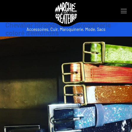
Chevalier Hirondelle – Maroquinerie
Accessoires
,
Cuir
,
Maroquinerie
,
Mode
,
Sacs
coloré d’émotions