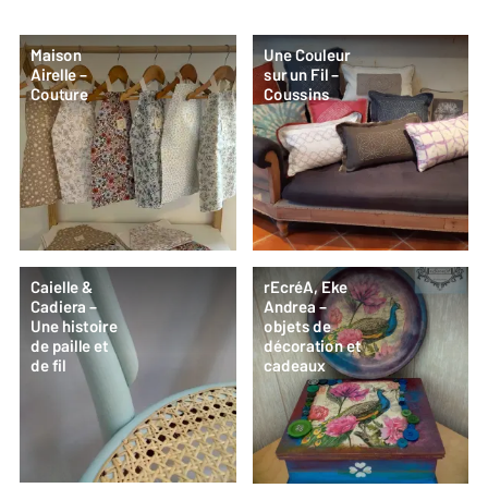
Maison
Une Couleur
Airelle –
sur un Fil –
Couture
Coussins
Caielle &
rEcréA, Eke
Cadiera –
Andrea –
Une histoire
objets de
de paille et
décoration et
de fil
cadeaux