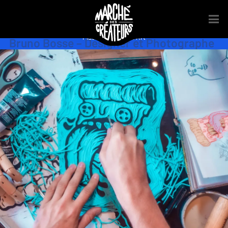
Designer
,
Dessin
,
Gravure
,
Illustration
,
Peinture
,
Photographie
,
Plasticien
,
Street Art
Bruno Bosse – Designer et Photographe