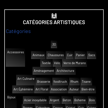
🙌
CATÉGORIES ARTISTIQUES
Catégories
3D
Accessoires
Animaux
Chaussures
Cuir
Panier
Sacs
Textile
Vélo
Verre de Murano
Aménagement
Architecture
Art Culinaire
Brasserie
foodtruck
Rhum
Tisane
Art Éphémère
Art Floral
Association
Auteur
Bien-être
Bijoux
Acier inoxydable
Argent
Beton
Boheme
Bois
Bronze
Cabochon
Coraux
Cristal
Cuir
Cuivre