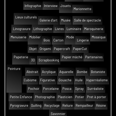
Infographie
Interview
Jouets
Marionnette
Lieux culturels
Galerie d'art
Musée
Salle de spectacle
Linogravure
Lithographie
Livres
Luminaire
Maroquinerie
Menuiserie
Mobilier
Mode
Mosaïque
Bois
Carton
Lingerie
Objet
Origami
Papercraft
PaperCut
Papeterie
Papier mâché
Partenaires
3D
Scrapbooking
Peinture
Abstrait
Acrylique
Aquarelle
Bombe
Botaniste
Cubisme
Figurative
Gouache
Huile
Hyperréalisme
Pochoir
Porcelaine
Posca
Spray
Surréaliste
Petite Enfance
Photographie
Plasticien
Potier
Pret à porter
Pyrogravure
Quilling
Recyclage
Reliure
Rempailleur
Résine
Savonnier