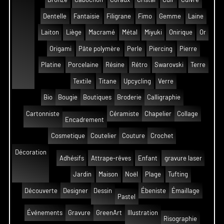
Dentelle
Fantaisie
Filigrane
Fimo
Gemme
Laine
Laiton
Liège
Macramé
Métal
Miyuki
Onirique
Or
Origami
Pâte polymère
Perle
Piercing
Pierre
Platine
Porcelaine
Résine
Rétro
Swarovski
Terre
Textile
Titane
Upcycling
Verre
Bio
Bougie
Boutiques
Broderie
Calligraphie
Cartonniste
Céramiste
Chapelier
Collage
Encadrement
Cosmetique
Coutelier
Couture
Crochet
Décoration
Adhésifs
Attrape-rêves
Enfant
gravure laser
Jardin
Maison
Noël
Plage
Tufting
Découverte
Designer
Dessin
Ébeniste
Émaillage
Pastel
Événements
Gravure
GreenArt
Illustration
Risographie