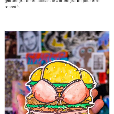
@brunograffer et utilisant le #brunograffer pour être
reposté.