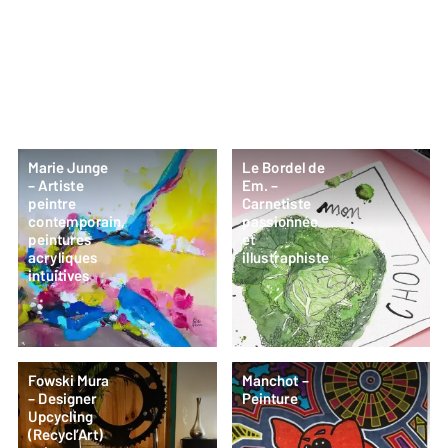
Marie Junge
Le Bordel de
– Artiste
Em. –
peintre
Carnetiste
contemporain,
passionnée
peintures
et
acryliques
illustraphiste
intuitives
Fowski Mura
Manchot –
– Designer
Peinture
Upcycling
(Recycl’Art)