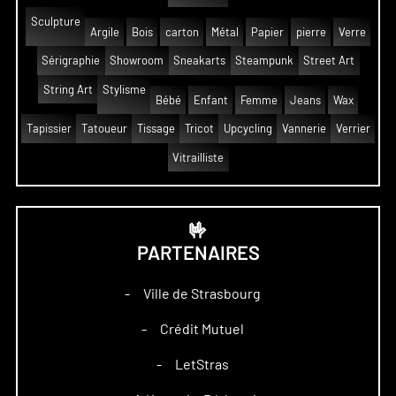
Sculpture
Argile
Bois
carton
Métal
Papier
pierre
Verre
Sérigraphie
Showroom
Sneakarts
Steampunk
Street Art
String Art
Stylisme
Bébé
Enfant
Femme
Jeans
Wax
Tapissier
Tatoueur
Tissage
Tricot
Upcycling
Vannerie
Verrier
Vitrailliste
🤟
PARTENAIRES
Ville de Strasbourg
–
Crédit Mutuel
–
LetStras
–