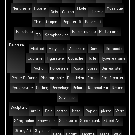
Menuiserie
Mobilier
Mode
Mosaïque
Bois
Carton
Lingerie
Objet
Origami
Papercraft
PaperCut
Papeterie
Papier mâché
Partenaires
3D
Scrapbooking
Peinture
Abstrait
Acrylique
Aquarelle
Bombe
Botaniste
Cubisme
Figurative
Gouache
Huile
Hyperréalisme
Pochoir
Porcelaine
Posca
Spray
Surréaliste
Petite Enfance
Photographie
Plasticien
Potier
Pret à porter
Pyrogravure
Quilling
Recyclage
Reliure
Rempailleur
Résine
Savonnier
Sculpture
Argile
Bois
carton
Métal
Papier
pierre
Verre
Sérigraphie
Showroom
Sneakarts
Steampunk
Street Art
String Art
Stylisme
Bébé
Enfant
Femme
Jeans
Wax