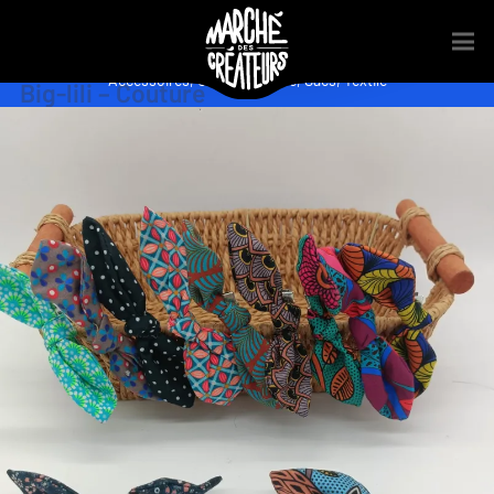
Accessoires
,
Couture
,
Mode
,
Sacs
,
Textile
Big-lili – Couture