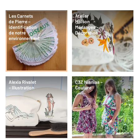
Les Carnets
Atelier
de Pierre –
Maison
identification
Mésanges –
de notre
Décoration
environnement
Alexia Rivalet
C3Z Nianiaa –
– Illustration
Couture