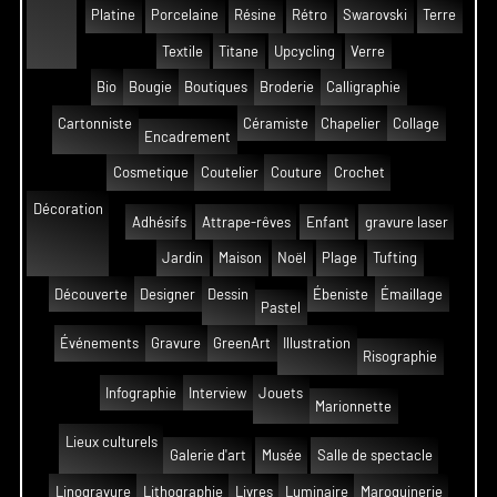
Platine
Porcelaine
Résine
Rétro
Swarovski
Terre
Textile
Titane
Upcycling
Verre
Bio
Bougie
Boutiques
Broderie
Calligraphie
Cartonniste
Céramiste
Chapelier
Collage
Encadrement
Cosmetique
Coutelier
Couture
Crochet
Décoration
Adhésifs
Attrape-rêves
Enfant
gravure laser
Jardin
Maison
Noël
Plage
Tufting
Découverte
Designer
Dessin
Ébeniste
Émaillage
Pastel
Événements
Gravure
GreenArt
Illustration
Risographie
Infographie
Interview
Jouets
Marionnette
Lieux culturels
Galerie d'art
Musée
Salle de spectacle
Linogravure
Lithographie
Livres
Luminaire
Maroquinerie