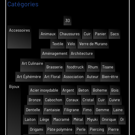
Catégories
3D
Accessoires
Animaux
Chaussures
Cuir
Panier
Sacs
Textile
Vélo
Verre de Murano
Aménagement
Architecture
Art Culinaire
Brasserie
foodtruck
Rhum
Tisane
Art Éphémère
Art Floral
Association
Auteur
Bien-être
Bijoux
Acier inoxydable
Argent
Beton
Boheme
Bois
Bronze
Cabochon
Coraux
Cristal
Cuir
Cuivre
Dentelle
Fantaisie
Filigrane
Fimo
Gemme
Laine
Laiton
Liège
Macramé
Métal
Miyuki
Onirique
Or
Origami
Pâte polymère
Perle
Piercing
Pierre