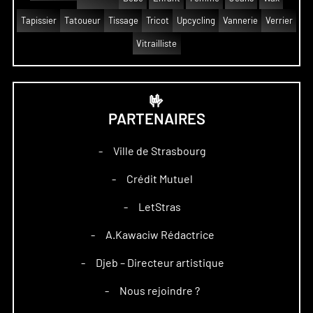
Tapissier
Tatoueur
Tissage
Tricot
Upcycling
Vannerie
Verrier
Vitrailliste
🤟
PARTENAIRES
Ville de Strasbourg
–
Crédit Mutuel
–
LetStras
–
A.Kawaciw Rédactrice
–
Djeb – Directeur artistique
–
Nous rejoindre ?
–