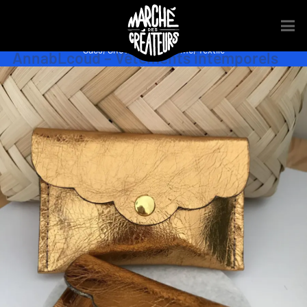
Accessoires
,
Boutiques
,
Couture
,
Mode
,
Petite Enfance
,
Pret à porter
,
Sacs
,
Showroom
,
Stylisme
,
Textile
AnnabLcoud – Vêtements intemporels