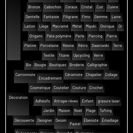
Bronze
Cabochon
Coraux
Cristal
Cuir
Cuivre
Dentelle
Fantaisie
Filigrane
Fimo
Gemme
Laine
Laiton
Liège
Macramé
Métal
Miyuki
Onirique
Or
Origami
Pâte polymère
Perle
Piercing
Pierre
Platine
Porcelaine
Résine
Rétro
Swarovski
Terre
Textile
Titane
Upcycling
Verre
Bio
Bougie
Boutiques
Broderie
Calligraphie
Cartonniste
Céramiste
Chapelier
Collage
Encadrement
Cosmetique
Coutelier
Couture
Crochet
Décoration
Adhésifs
Attrape-rêves
Enfant
gravure laser
Jardin
Maison
Noël
Plage
Tufting
Découverte
Designer
Dessin
Ébeniste
Émaillage
Pastel