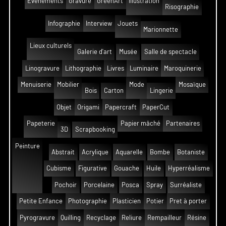
Événements
Gravure
GreenArt
Illustration
Risographie
Infographie
Interview
Jouets
Marionnette
Lieux culturels
Galerie d'art
Musée
Salle de spectacle
Linogravure
Lithographie
Livres
Luminaire
Maroquinerie
Menuiserie
Mobilier
Mode
Mosaïque
Bois
Carton
Lingerie
Objet
Origami
Papercraft
PaperCut
Papeterie
Papier mâché
Partenaires
3D
Scrapbooking
Peinture
Abstrait
Acrylique
Aquarelle
Bombe
Botaniste
Cubisme
Figurative
Gouache
Huile
Hyperréalisme
Pochoir
Porcelaine
Posca
Spray
Surréaliste
Petite Enfance
Photographie
Plasticien
Potier
Pret à porter
Pyrogravure
Quilling
Recyclage
Reliure
Rempailleur
Résine