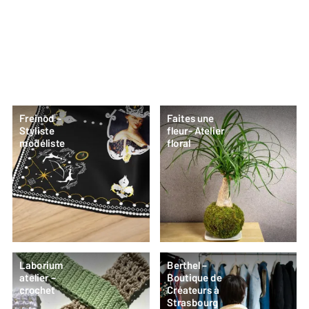
Freinod –
Faites une
Styliste
fleur- Atelier
modéliste
floral
Laborium
Berthel –
atelier –
Boutique de
crochet
Créateurs à
Strasbourg