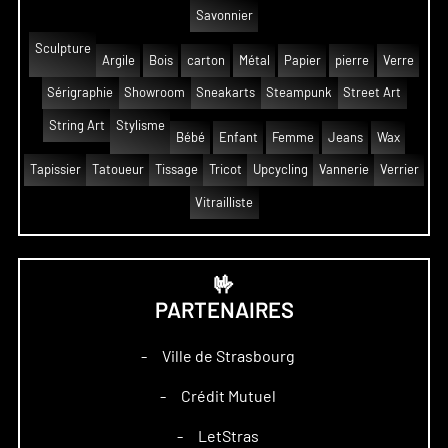
Savonnier
Sculpture
Argile
Bois
carton
Métal
Papier
pierre
Verre
Sérigraphie
Showroom
Sneakarts
Steampunk
Street Art
String Art
Stylisme
Bébé
Enfant
Femme
Jeans
Wax
Tapissier
Tatoueur
Tissage
Tricot
Upcycling
Vannerie
Verrier
Vitrailliste
🤟
PARTENAIRES
Ville de Strasbourg
–
Crédit Mutuel
–
LetStras
–