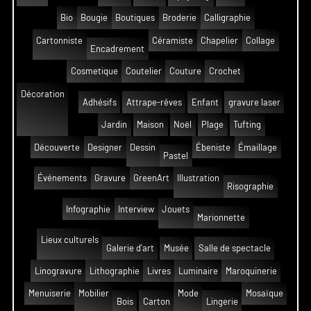
Bio
Bougie
Boutiques
Broderie
Calligraphie
Cartonniste
Céramiste
Chapelier
Collage
Encadrement
Cosmetique
Coutelier
Couture
Crochet
Décoration
Adhésifs
Attrape-rêves
Enfant
gravure laser
Jardin
Maison
Noël
Plage
Tufting
Découverte
Designer
Dessin
Ébeniste
Émaillage
Pastel
Événements
Gravure
GreenArt
Illustration
Risographie
Infographie
Interview
Jouets
Marionnette
Lieux culturels
Galerie d'art
Musée
Salle de spectacle
Linogravure
Lithographie
Livres
Luminaire
Maroquinerie
Menuiserie
Mobilier
Mode
Mosaïque
Bois
Carton
Lingerie