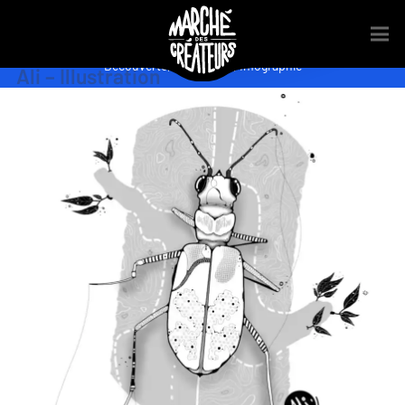
Découverte
,
Illustration
,
Infographie
Ali – Illustration