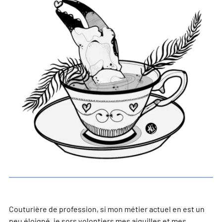
Couturière de profession, si mon métier actuel en est un
peu éloigné, je sors volontiers mes aiguilles et mes