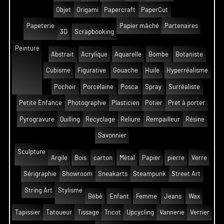
Objet
Origami
Papercraft
PaperCut
Papeterie
Papier mâché
Partenaires
3D
Scrapbooking
Peinture
Abstrait
Acrylique
Aquarelle
Bombe
Botaniste
Cubisme
Figurative
Gouache
Huile
Hyperréalisme
Pochoir
Porcelaine
Posca
Spray
Surréaliste
Petite Enfance
Photographie
Plasticien
Potier
Pret à porter
Pyrogravure
Quilling
Recyclage
Reliure
Rempailleur
Résine
Savonnier
Sculpture
Argile
Bois
carton
Métal
Papier
pierre
Verre
Sérigraphie
Showroom
Sneakarts
Steampunk
Street Art
String Art
Stylisme
Bébé
Enfant
Femme
Jeans
Wax
Tapissier
Tatoueur
Tissage
Tricot
Upcycling
Vannerie
Verrier