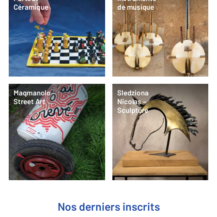
Céramique
de musique
Maqmanolo –
Sledziona
Street Art
Nicolas –
Sculpture
Nos derniers inscrits