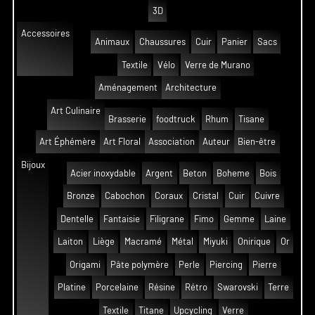
3D
Accessoires
Animaux
Chaussures
Cuir
Panier
Sacs
Textile
Vélo
Verre de Murano
Aménagement
Architecture
Art Culinaire
Brasserie
foodtruck
Rhum
Tisane
Art Éphémère
Art Floral
Association
Auteur
Bien-être
Bijoux
Acier inoxydable
Argent
Beton
Boheme
Bois
Bronze
Cabochon
Coraux
Cristal
Cuir
Cuivre
Dentelle
Fantaisie
Filigrane
Fimo
Gemme
Laine
Laiton
Liège
Macramé
Métal
Miyuki
Onirique
Or
Origami
Pâte polymère
Perle
Piercing
Pierre
Platine
Porcelaine
Résine
Rétro
Swarovski
Terre
Textile
Titane
Upcycling
Verre