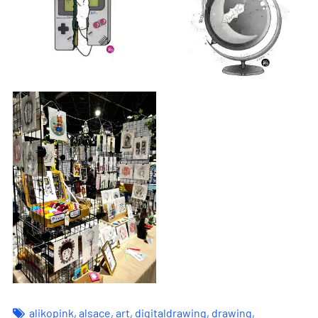
alikopink
,
alsace
,
art
,
digitaldrawing
,
drawing
,